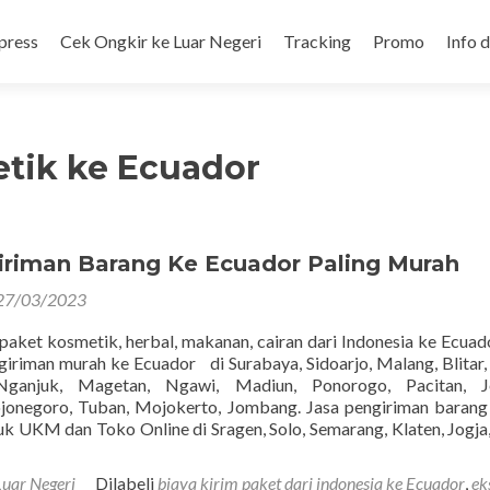
press
Cek Ongkir ke Luar Negeri
Tracking
Promo
Info 
etik ke Ecuador
iriman Barang Ke Ecuador Paling Murah
27/03/2023
 paket kosmetik, herbal, makanan, cairan dari Indonesia ke Ecuado
giriman murah ke Ecuador di Surabaya, Sidoarjo, Malang, Blitar, 
Nganjuk, Magetan, Ngawi, Madiun, Ponorogo, Pacitan, J
jonegoro, Tuban, Mojokerto, Jombang. Jasa pengiriman baran
k UKM dan Toko Online di Sragen, Solo, Semarang, Klaten, Jogja,
Luar Negeri
Dilabeli
biaya kirim paket dari indonesia ke Ecuador
,
ek