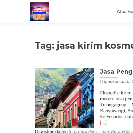
Loncat
ke
Atha Ex
konten
Tag:
jasa kirim kosm
Jasa Peng
Diposkan pada
Ekspedisi kirim
murah. Jasa pen
Tulungagung, 
Banyuwangi, Bo
ke Ecuador untu
[…]
Diposkan dalam
Informasi Pengiriman Barang ke 