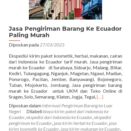
Jasa Pengiriman Barang Ke Ecuador
Paling Murah
Diposkan pada
27/03/2023
Ekspedisi kirim paket kosmetik, herbal, makanan, cairan
dari Indonesia ke Ecuador tarif murah. Jasa pengiriman
murah ke Ecuador di Surabaya, Sidoarjo, Malang, Blitar,
Kediri, Tulungagung, Nganjuk, Magetan, Ngawi, Madiun,
Ponorogo, Pacitan, Jember, Banyuwangi, Bojonegoro,
Tuban, Mojokerto, Jombang. Jasa pengiriman barang
murah ke Ecuador untuk UKM dan Toko Online di
Read
Sragen, Solo, Semarang, Klaten, Jogja, Tegal,
[…]
more
Diposkan dalam
Informasi Pengiriman Barang ke Luar
about
Negeri
Dilabeli
biaya kirim paket dari indonesia ke
Jasa
Ecuador
,
ekspedisi dari indonesia ke Ecuador
,
ekspedisi
Pengiriman
pengiriman ke Ecuador
,
jasa kirim herbal ke Ecuador
,
jasa
Barang
kirim kosmetik ke Ecuador
,
jasa kirim makanan ke Ecuador
,