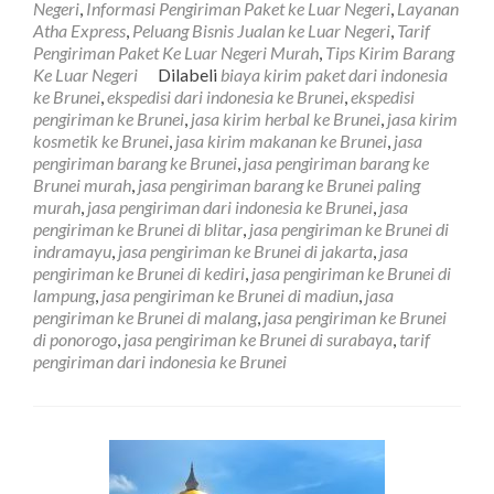
Negeri
,
Informasi Pengiriman Paket ke Luar Negeri
,
Layanan
Jasa
Atha Express
,
Peluang Bisnis Jualan ke Luar Negeri
,
Tarif
Ekspedisi
Pengiriman Paket Ke Luar Negeri Murah
,
Tips Kirim Barang
Pengiriman
Ke Luar Negeri
Dilabeli
biaya kirim paket dari indonesia
Barang
ke Brunei
,
ekspedisi dari indonesia ke Brunei
,
ekspedisi
Ke
pengiriman ke Brunei
,
jasa kirim herbal ke Brunei
,
jasa kirim
Brunei
kosmetik ke Brunei
,
jasa kirim makanan ke Brunei
,
jasa
Murah
pengiriman barang ke Brunei
,
jasa pengiriman barang ke
Brunei murah
,
jasa pengiriman barang ke Brunei paling
murah
,
jasa pengiriman dari indonesia ke Brunei
,
jasa
pengiriman ke Brunei di blitar
,
jasa pengiriman ke Brunei di
indramayu
,
jasa pengiriman ke Brunei di jakarta
,
jasa
pengiriman ke Brunei di kediri
,
jasa pengiriman ke Brunei di
lampung
,
jasa pengiriman ke Brunei di madiun
,
jasa
pengiriman ke Brunei di malang
,
jasa pengiriman ke Brunei
di ponorogo
,
jasa pengiriman ke Brunei di surabaya
,
tarif
pengiriman dari indonesia ke Brunei