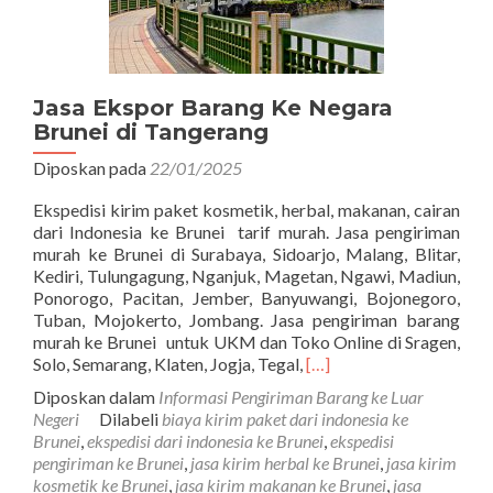
Jasa Ekspor Barang Ke Negara
Brunei di Tangerang
Diposkan pada
22/01/2025
Ekspedisi kirim paket kosmetik, herbal, makanan, cairan
dari Indonesia ke Brunei tarif murah. Jasa pengiriman
murah ke Brunei di Surabaya, Sidoarjo, Malang, Blitar,
Kediri, Tulungagung, Nganjuk, Magetan, Ngawi, Madiun,
Ponorogo, Pacitan, Jember, Banyuwangi, Bojonegoro,
Tuban, Mojokerto, Jombang. Jasa pengiriman barang
murah ke Brunei untuk UKM dan Toko Online di Sragen,
Read
Solo, Semarang, Klaten, Jogja, Tegal,
[…]
more
Diposkan dalam
Informasi Pengiriman Barang ke Luar
about
Negeri
Dilabeli
biaya kirim paket dari indonesia ke
Jasa
Brunei
,
ekspedisi dari indonesia ke Brunei
,
ekspedisi
Ekspor
pengiriman ke Brunei
,
jasa kirim herbal ke Brunei
,
jasa kirim
Barang
kosmetik ke Brunei
,
jasa kirim makanan ke Brunei
,
jasa