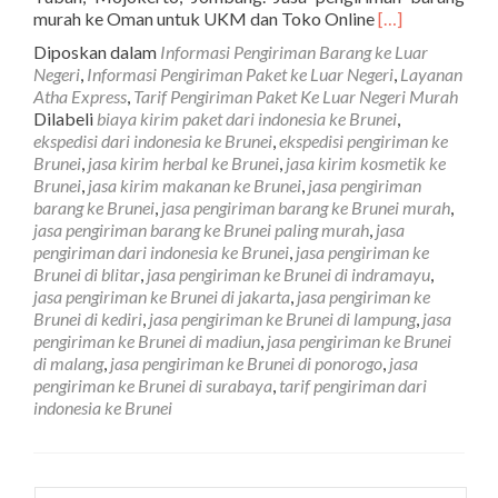
Read
murah ke Oman untuk UKM dan Toko Online
[…]
more
Diposkan dalam
Informasi Pengiriman Barang ke Luar
about
Negeri
,
Informasi Pengiriman Paket ke Luar Negeri
,
Layanan
Jasa
Atha Express
,
Tarif Pengiriman Paket Ke Luar Negeri Murah
Pengiriman
Dilabeli
biaya kirim paket dari indonesia ke Brunei
,
Barang
ekspedisi dari indonesia ke Brunei
,
ekspedisi pengiriman ke
ke
Brunei
,
jasa kirim herbal ke Brunei
,
jasa kirim kosmetik ke
Brunei
Brunei
,
jasa kirim makanan ke Brunei
,
jasa pengiriman
Tarif
barang ke Brunei
,
jasa pengiriman barang ke Brunei murah
,
Paling
jasa pengiriman barang ke Brunei paling murah
,
jasa
Murah
pengiriman dari indonesia ke Brunei
,
jasa pengiriman ke
Brunei di blitar
,
jasa pengiriman ke Brunei di indramayu
,
jasa pengiriman ke Brunei di jakarta
,
jasa pengiriman ke
Brunei di kediri
,
jasa pengiriman ke Brunei di lampung
,
jasa
pengiriman ke Brunei di madiun
,
jasa pengiriman ke Brunei
di malang
,
jasa pengiriman ke Brunei di ponorogo
,
jasa
pengiriman ke Brunei di surabaya
,
tarif pengiriman dari
indonesia ke Brunei