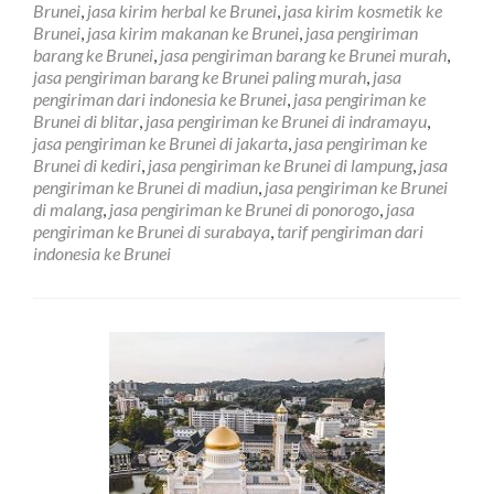
Brunei
,
jasa kirim herbal ke Brunei
,
jasa kirim kosmetik ke
Brunei
Brunei
,
jasa kirim makanan ke Brunei
,
jasa pengiriman
Paling
barang ke Brunei
,
jasa pengiriman barang ke Brunei murah
,
Murah
jasa pengiriman barang ke Brunei paling murah
,
jasa
pengiriman dari indonesia ke Brunei
,
jasa pengiriman ke
Brunei di blitar
,
jasa pengiriman ke Brunei di indramayu
,
jasa pengiriman ke Brunei di jakarta
,
jasa pengiriman ke
Brunei di kediri
,
jasa pengiriman ke Brunei di lampung
,
jasa
pengiriman ke Brunei di madiun
,
jasa pengiriman ke Brunei
di malang
,
jasa pengiriman ke Brunei di ponorogo
,
jasa
pengiriman ke Brunei di surabaya
,
tarif pengiriman dari
indonesia ke Brunei