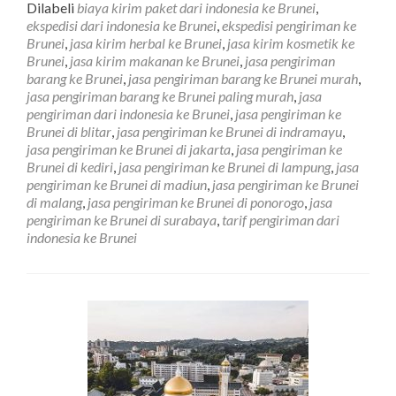
Dilabeli
biaya kirim paket dari indonesia ke Brunei
,
Pengiriman
ekspedisi dari indonesia ke Brunei
,
ekspedisi pengiriman ke
Barang
Brunei
,
jasa kirim herbal ke Brunei
,
jasa kirim kosmetik ke
Ke
Brunei
,
jasa kirim makanan ke Brunei
,
jasa pengiriman
Brunei
barang ke Brunei
,
jasa pengiriman barang ke Brunei murah
,
Paling
jasa pengiriman barang ke Brunei paling murah
,
jasa
Murah
pengiriman dari indonesia ke Brunei
,
jasa pengiriman ke
Brunei di blitar
,
jasa pengiriman ke Brunei di indramayu
,
jasa pengiriman ke Brunei di jakarta
,
jasa pengiriman ke
Brunei di kediri
,
jasa pengiriman ke Brunei di lampung
,
jasa
pengiriman ke Brunei di madiun
,
jasa pengiriman ke Brunei
di malang
,
jasa pengiriman ke Brunei di ponorogo
,
jasa
pengiriman ke Brunei di surabaya
,
tarif pengiriman dari
indonesia ke Brunei