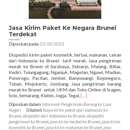
Jasa Kirim Paket Ke Negara Brunei
Terdekat
Diposkan pada
23/10/2023
Ekspedisi kirim paket kosmetik, herbal, makanan, cairan
dari Indonesia ke Brunei tarif murah. Jasa pengiriman
murah ke Brunei di Surabaya, Sidoarjo, Malang, Blitar,
Kediri, Tulungagung, Nganjuk, Magetan, Ngawi, Madiun,
Ponorogo, Pacitan, Jember, Banyuwangi, Bojonegoro,
Tuban, Mojokerto, Jombang. Jasa pengiriman barang
murah ke Brunei untuk UKM dan Toko Online di Sragen,
Read
Solo, Semarang, Klaten, Jogja, Tegal,
[…]
more
Diposkan dalam
Informasi Pengiriman Barang ke Luar
about
Negeri
Dilabeli
biaya kirim paket dari indonesia ke
Jasa
Brunei
,
ekspedisi dari indonesia ke Brunei
,
ekspedisi
Kirim
pengiriman ke Brunei
,
jasa kirim herbal ke Brunei
,
jasa kirim
Paket
kosmetik ke Brunei
,
jasa kirim makanan ke Brunei
,
jasa
Ke