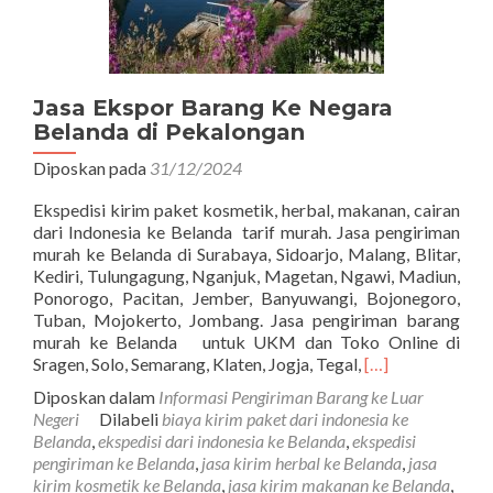
Jasa Ekspor Barang Ke Negara
Belanda di Pekalongan
Diposkan pada
31/12/2024
Ekspedisi kirim paket kosmetik, herbal, makanan, cairan
dari Indonesia ke Belanda tarif murah. Jasa pengiriman
murah ke Belanda di Surabaya, Sidoarjo, Malang, Blitar,
Kediri, Tulungagung, Nganjuk, Magetan, Ngawi, Madiun,
Ponorogo, Pacitan, Jember, Banyuwangi, Bojonegoro,
Tuban, Mojokerto, Jombang. Jasa pengiriman barang
murah ke Belanda untuk UKM dan Toko Online di
Read
Sragen, Solo, Semarang, Klaten, Jogja, Tegal,
[…]
more
Diposkan dalam
Informasi Pengiriman Barang ke Luar
about
Negeri
Dilabeli
biaya kirim paket dari indonesia ke
Jasa
Belanda
,
ekspedisi dari indonesia ke Belanda
,
ekspedisi
Ekspor
pengiriman ke Belanda
,
jasa kirim herbal ke Belanda
,
jasa
Barang
kirim kosmetik ke Belanda
,
jasa kirim makanan ke Belanda
,