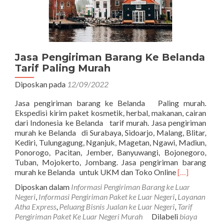
Jasa Pengiriman Barang Ke Belanda
Tarif Paling Murah
Diposkan pada
12/09/2022
Jasa pengiriman barang ke Belanda Paling murah.
Ekspedisi kirim paket kosmetik, herbal, makanan, cairan
dari Indonesia ke Belanda tarif murah. Jasa pengiriman
murah ke Belanda di Surabaya, Sidoarjo, Malang, Blitar,
Kediri, Tulungagung, Nganjuk, Magetan, Ngawi, Madiun,
Ponorogo, Pacitan, Jember, Banyuwangi, Bojonegoro,
Tuban, Mojokerto, Jombang. Jasa pengiriman barang
Read
murah ke Belanda untuk UKM dan Toko Online
[…]
more
Diposkan dalam
Informasi Pengiriman Barang ke Luar
about
Negeri
,
Informasi Pengiriman Paket ke Luar Negeri
,
Layanan
Jasa
Atha Express
,
Peluang Bisnis Jualan ke Luar Negeri
,
Tarif
Pengiriman
Pengiriman Paket Ke Luar Negeri Murah
Dilabeli
biaya
Barang