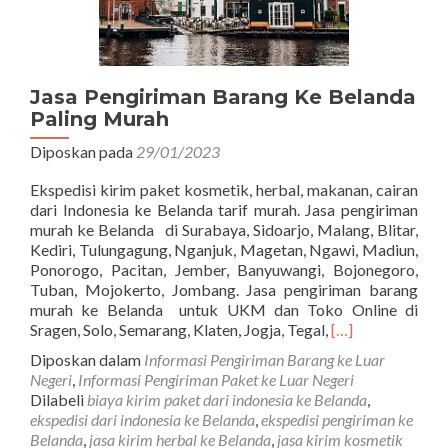
Jasa Pengiriman Barang Ke Belanda
Paling Murah
Diposkan pada
29/01/2023
Ekspedisi kirim paket kosmetik, herbal, makanan, cairan
dari Indonesia ke Belanda tarif murah. Jasa pengiriman
murah ke Belanda di Surabaya, Sidoarjo, Malang, Blitar,
Kediri, Tulungagung, Nganjuk, Magetan, Ngawi, Madiun,
Ponorogo, Pacitan, Jember, Banyuwangi, Bojonegoro,
Tuban, Mojokerto, Jombang. Jasa pengiriman barang
murah ke Belanda untuk UKM dan Toko Online di
Read
Sragen, Solo, Semarang, Klaten, Jogja, Tegal,
[…]
more
Diposkan dalam
Informasi Pengiriman Barang ke Luar
about
Negeri
,
Informasi Pengiriman Paket ke Luar Negeri
Jasa
Dilabeli
biaya kirim paket dari indonesia ke Belanda
,
Pengiriman
ekspedisi dari indonesia ke Belanda
,
ekspedisi pengiriman ke
Barang
Belanda
,
jasa kirim herbal ke Belanda
,
jasa kirim kosmetik