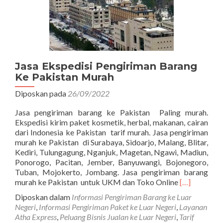
Jasa Ekspedisi Pengiriman Barang
Ke Pakistan Murah
Diposkan pada
26/09/2022
Jasa pengiriman barang ke Pakistan Paling murah.
Ekspedisi kirim paket kosmetik, herbal, makanan, cairan
dari Indonesia ke Pakistan tarif murah. Jasa pengiriman
murah ke Pakistan di Surabaya, Sidoarjo, Malang, Blitar,
Kediri, Tulungagung, Nganjuk, Magetan, Ngawi, Madiun,
Ponorogo, Pacitan, Jember, Banyuwangi, Bojonegoro,
Tuban, Mojokerto, Jombang. Jasa pengiriman barang
Read
murah ke Pakistan untuk UKM dan Toko Online
[…]
more
Diposkan dalam
Informasi Pengiriman Barang ke Luar
about
Negeri
,
Informasi Pengiriman Paket ke Luar Negeri
,
Layanan
Jasa
Atha Express
,
Peluang Bisnis Jualan ke Luar Negeri
,
Tarif
Ekspedisi