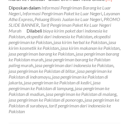
more
Diposkan dalam
Informasi Pengiriman Barang ke Luar
about
Negeri
,
Informasi Pengiriman Paket ke Luar Negeri
,
Layanan
Jasa
Atha Express
,
Peluang Bisnis Jualan ke Luar Negeri
,
PROMO
Pengiriman
SLIDE BANNER
,
Tarif Pengiriman Paket Ke Luar Negeri
Barang
Murah
Dilabeli
biaya kirim paket dari indonesia ke
Ke
Pakistan
,
ekspedisi dari indonesia ke Pakistan
,
ekspedisi
Pakistan
pengiriman ke Pakistan
,
jasa kirim herbal ke Pakistan
,
jasa
Tarif
kirim kosmetik ke Pakistan
,
jasa kirim makanan ke Pakistan
,
Paling
jasa pengiriman barang ke Pakistan
,
jasa pengiriman barang
Murah
ke Pakistan murah
,
jasa pengiriman barang ke Pakistan
paling murah
,
jasa pengiriman dari indonesia ke Pakistan
,
jasa pengiriman ke Pakistan di blitar
,
jasa pengiriman ke
Pakistan di indramayu
,
jasa pengiriman ke Pakistan di
jakarta
,
jasa pengiriman ke Pakistan di kediri
,
jasa
pengiriman ke Pakistan di lampung
,
jasa pengiriman ke
Pakistan di madiun
,
jasa pengiriman ke Pakistan di malang
,
jasa pengiriman ke Pakistan di ponorogo
,
jasa pengiriman ke
Pakistan di surabaya
,
tarif pengiriman dari indonesia ke
Pakistan