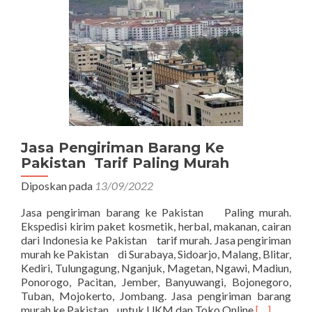
Jasa Pengiriman Barang Ke
Pakistan Tarif Paling Murah
Diposkan pada
13/09/2022
Jasa pengiriman barang ke Pakistan Paling murah.
Ekspedisi kirim paket kosmetik, herbal, makanan, cairan
dari Indonesia ke Pakistan tarif murah. Jasa pengiriman
murah ke Pakistan di Surabaya, Sidoarjo, Malang, Blitar,
Kediri, Tulungagung, Nganjuk, Magetan, Ngawi, Madiun,
Ponorogo, Pacitan, Jember, Banyuwangi, Bojonegoro,
Tuban, Mojokerto, Jombang. Jasa pengiriman barang
Read
murah ke Pakistan untuk UKM dan Toko Online
[…]