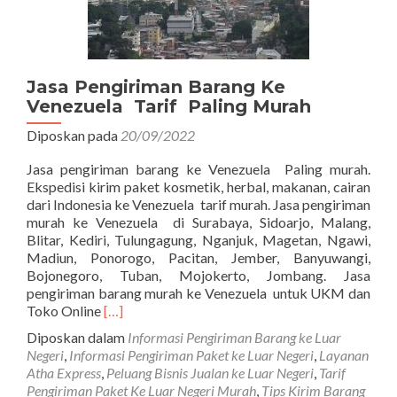
Jasa Pengiriman Barang Ke
Venezuela Tarif Paling Murah
Diposkan pada
20/09/2022
Jasa pengiriman barang ke Venezuela Paling murah.
Ekspedisi kirim paket kosmetik, herbal, makanan, cairan
dari Indonesia ke Venezuela tarif murah. Jasa pengiriman
murah ke Venezuela di Surabaya, Sidoarjo, Malang,
Blitar, Kediri, Tulungagung, Nganjuk, Magetan, Ngawi,
Madiun, Ponorogo, Pacitan, Jember, Banyuwangi,
Bojonegoro, Tuban, Mojokerto, Jombang. Jasa
pengiriman barang murah ke Venezuela untuk UKM dan
Read
Toko Online
[…]
more
Diposkan dalam
Informasi Pengiriman Barang ke Luar
about
Negeri
,
Informasi Pengiriman Paket ke Luar Negeri
,
Layanan
Jasa
Atha Express
,
Peluang Bisnis Jualan ke Luar Negeri
,
Tarif
Pengiriman
Pengiriman Paket Ke Luar Negeri Murah
,
Tips Kirim Barang