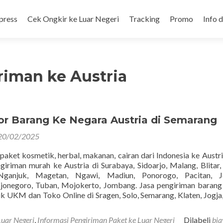
press
Cek Ongkir ke Luar Negeri
Tracking
Promo
Info 
riman ke Austria
or Barang Ke Negara Austria di Semarang
20/02/2025
 paket kosmetik, herbal, makanan, cairan dari Indonesia ke Austri
giriman murah ke Austria di Surabaya, Sidoarjo, Malang, Blitar, 
Nganjuk, Magetan, Ngawi, Madiun, Ponorogo, Pacitan, J
jonegoro, Tuban, Mojokerto, Jombang. Jasa pengiriman baran
k UKM dan Toko Online di Sragen, Solo, Semarang, Klaten, Jogja,
Luar Negeri
,
Informasi Pengiriman Paket ke Luar Negeri
Dilabeli
bia