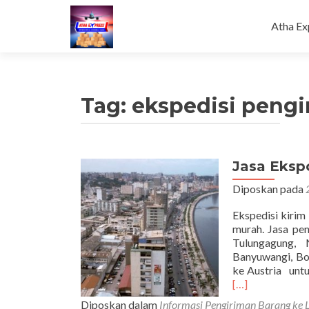
Loncat
ke
Atha Ex
konten
Tag:
ekspedisi pengi
Jasa Eksp
Diposkan pada
Ekspedisi kirim
murah. Jasa pen
Tulungagung, 
Banyuwangi, Bo
ke Austria untu
[…]
Diposkan dalam
Informasi Pengiriman Barang ke 