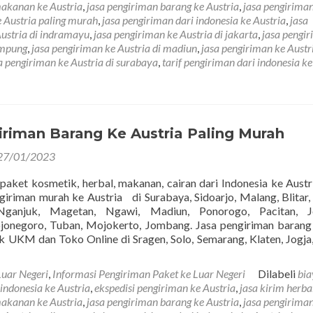
makanan ke Austria
,
jasa pengiriman barang ke Austria
,
jasa pengirima
e Austria paling murah
,
jasa pengiriman dari indonesia ke Austria
,
jasa
Austria di indramayu
,
jasa pengiriman ke Austria di jakarta
,
jasa pengi
ampung
,
jasa pengiriman ke Austria di madiun
,
jasa pengiriman ke Austri
a pengiriman ke Austria di surabaya
,
tarif pengiriman dari indonesia ke
iriman Barang Ke Austria Paling Murah
27/01/2023
 paket kosmetik, herbal, makanan, cairan dari Indonesia ke Austri
giriman murah ke Austria di Surabaya, Sidoarjo, Malang, Blitar, 
Nganjuk, Magetan, Ngawi, Madiun, Ponorogo, Pacitan, J
jonegoro, Tuban, Mojokerto, Jombang. Jasa pengiriman baran
k UKM dan Toko Online di Sragen, Solo, Semarang, Klaten, Jogja,
Luar Negeri
,
Informasi Pengiriman Paket ke Luar Negeri
Dilabeli
bia
 indonesia ke Austria
,
ekspedisi pengiriman ke Austria
,
jasa kirim herba
makanan ke Austria
,
jasa pengiriman barang ke Austria
,
jasa pengirima