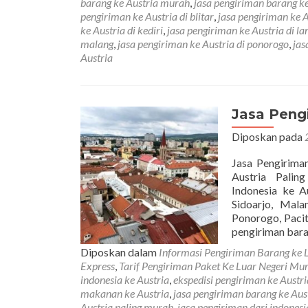
barang ke Austria murah
,
jasa pengiriman barang k
pengiriman ke Austria di blitar
,
jasa pengiriman ke 
ke Austria di kediri
,
jasa pengiriman ke Austria di l
malang
,
jasa pengiriman ke Austria di ponorogo
,
jas
Austria
Jasa Peng
Diposkan pada
Jasa Pengirima
Austria Paling 
Indonesia ke A
Sidoarjo, Mala
Ponorogo, Pacit
pengiriman bar
Diposkan dalam
Informasi Pengiriman Barang ke 
Express
,
Tarif Pengiriman Paket Ke Luar Negeri Mu
indonesia ke Austria
,
ekspedisi pengiriman ke Austri
makanan ke Austria
,
jasa pengiriman barang ke Aus
Austria paling murah
,
jasa pengiriman dari indonesi