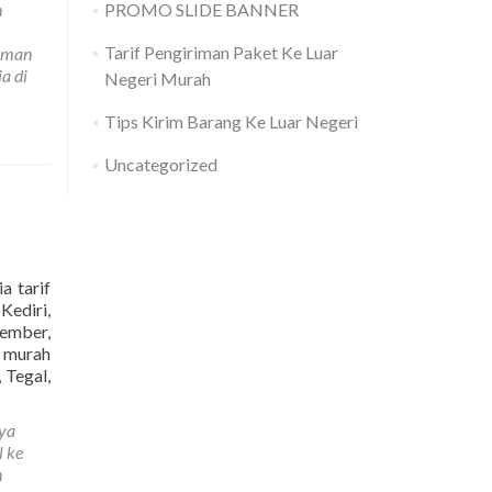
n
PROMO SLIDE BANNER
Barang
Ke
Tarif Pengiriman Paket Ke Luar
riman
Negara
a di
Negeri Murah
Austria
Paling
Tips Kirim Barang Ke Luar Negeri
Murah
Uncategorized
a tarif
Kediri,
ember,
g murah
Read
 Tegal,
more
about
ya
Jasa
l ke
Pengiriman
n
Barang