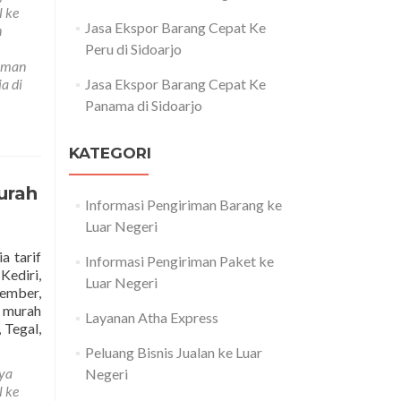
Jasa
l ke
Ekspor
Jasa Ekspor Barang Cepat Ke
n
Barang
Peru di Sidoarjo
Ke
riman
Negara
a di
Jasa Ekspor Barang Cepat Ke
Austria
Panama di Sidoarjo
di
Semarang
KATEGORI
urah
Informasi Pengiriman Barang ke
Luar Negeri
a tarif
Informasi Pengiriman Paket ke
Kediri,
Luar Negeri
ember,
g murah
Layanan Atha Express
Read
 Tegal,
more
Peluang Bisnis Jualan ke Luar
about
ya
Negeri
Jasa
l ke
Pengiriman