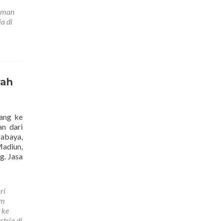
Ke
riman
Austria
a di
Paling
Murah
rah
ang ke
an dari
rabaya,
Madiun,
g. Jasa
ri
im
 ke
stria di