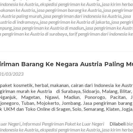
 indonesia ke Austria
,
ekspedisi pengiriman ke Austria
,
jasa kirim herba
makanan ke Austria
,
jasa pengiriman barang ke Austria
,
jasa pengirima
e Austria paling murah
,
jasa pengiriman dari indonesia ke Austria
,
jasa
Austria di indramayu
,
jasa pengiriman ke Austria di jakarta
,
jasa pengi
ampung
,
jasa pengiriman ke Austria di madiun
,
jasa pengiriman ke Austri
a pengiriman ke Austria di surabaya
,
tarif pengiriman dari indonesia ke
iriman Barang Ke Negara Austria Paling M
01/03/2023
 paket kosmetik, herbal, makanan, cairan dari Indonesia ke Austri
giriman murah ke Austria di Surabaya, Sidoarjo, Malang, Blitar, 
Nganjuk, Magetan, Ngawi, Madiun, Ponorogo, Pacitan, J
jonegoro, Tuban, Mojokerto, Jombang. Jasa pengiriman baran
k UKM dan Toko Online di Sragen, Solo, Semarang, Klaten, Jogja,
Luar Negeri
,
Informasi Pengiriman Paket ke Luar Negeri
Dilabeli
bia
 indonesia ke Austria
,
ekspedisi pengiriman ke Austria
,
jasa kirim herba