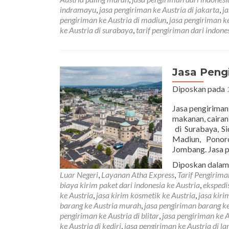
indramayu
,
jasa pengiriman ke Austria di jakarta
,
ja
pengiriman ke Austria di madiun
,
jasa pengiriman k
ke Austria di surabaya
,
tarif pengiriman dari indone
Jasa Peng
Diposkan pada
Jasa pengiriman
makanan, cairan
di Surabaya, Si
Madiun, Ponor
Jombang. Jasa 
Diposkan dala
Luar Negeri
,
Layanan Atha Express
,
Tarif Pengirim
biaya kirim paket dari indonesia ke Austria
,
ekspedis
ke Austria
,
jasa kirim kosmetik ke Austria
,
jasa kir
barang ke Austria murah
,
jasa pengiriman barang k
pengiriman ke Austria di blitar
,
jasa pengiriman ke 
ke Austria di kediri
,
jasa pengiriman ke Austria di l