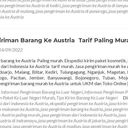
Ke
sa pengiriman ke Austria di kediri
,
jasa pengiriman ke Austria di lamp
Austria
e Austria di malang
,
jasa pengiriman ke Austria di ponorogo
,
jasa pengi
Tarif
sia ke Austria
Paling
Murah
iriman Barang Ke Austria Tarif Paling Mur
14/09/2022
 barang ke Austria Paling murah. Ekspedisi kirim paket kosmetik, 
 dari Indonesia ke Austria tarif murah. Jasa pengiriman murah ke 
doarjo, Malang, Blitar, Kediri, Tulungagung, Nganjuk, Magetan,
ogo, Pacitan, Jember, Banyuwangi, Bojonegoro, Tuban, Mojo
pengiriman barang murah ke Austria untuk UKM dan Toko Online
m
Informasi Pengiriman Barang ke Luar Negeri
,
Informasi Pengiriman P
an Paket Ke Luar Negeri Murah
,
Tips Kirim Barang Ke Luar Negeri
Di
i dari indonesia ke Austria
,
ekspedisi pengiriman ke Austria
,
jasa kirim
im makanan ke Austria
,
jasa pengiriman barang ke Austria
,
jasa pengiri
e Austria paling murah
,
jasa pengiriman dari indonesia ke Austria
,
jasa
Austria di indramayu
,
jasa pengiriman ke Austria di jakarta
,
jasa pengi
ampung
,
jasa pengiriman ke Austria di madiun
,
jasa pengiriman ke Austri