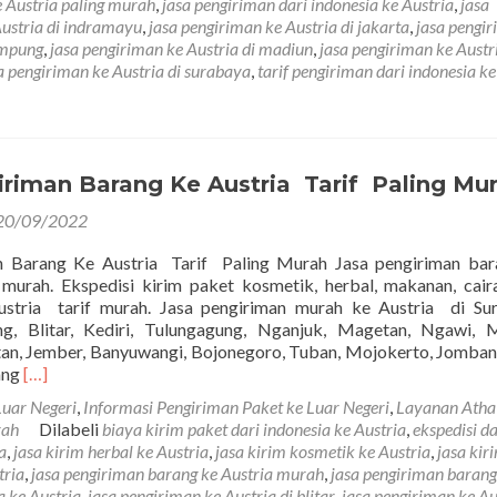
e Austria paling murah
,
jasa pengiriman dari indonesia ke Austria
,
jasa
Austria di indramayu
,
jasa pengiriman ke Austria di jakarta
,
jasa pengi
ampung
,
jasa pengiriman ke Austria di madiun
,
jasa pengiriman ke Austri
a pengiriman ke Austria di surabaya
,
tarif pengiriman dari indonesia ke
iriman Barang Ke Austria Tarif Paling Mu
20/09/2022
n Barang Ke Austria Tarif Paling Murah Jasa pengiriman bar
murah. Ekspedisi kirim paket kosmetik, herbal, makanan, cair
ustria tarif murah. Jasa pengiriman murah ke Austria di Su
ng, Blitar, Kediri, Tulungagung, Nganjuk, Magetan, Ngawi, 
an, Jember, Banyuwangi, Bojonegoro, Tuban, Mojokerto, Jomban
Read
ang
[…]
more
Luar Negeri
,
Informasi Pengiriman Paket ke Luar Negeri
,
Layanan Atha
about
rah
Dilabeli
biaya kirim paket dari indonesia ke Austria
,
ekspedisi da
Jasa
a
,
jasa kirim herbal ke Austria
,
jasa kirim kosmetik ke Austria
,
jasa kir
Pengiriman
tria
,
jasa pengiriman barang ke Austria murah
,
jasa pengiriman barang
Barang
a ke Austria
,
jasa pengiriman ke Austria di blitar
,
jasa pengiriman ke Au