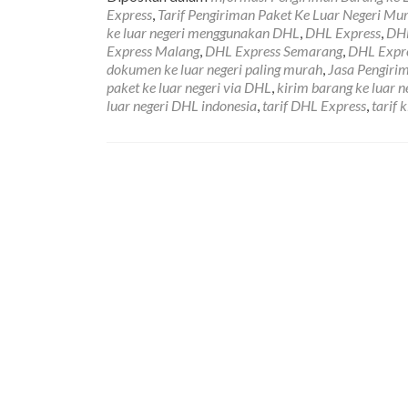
about
Express
,
Tarif Pengiriman Paket Ke Luar Negeri Mu
Jasa
ke luar negeri menggunakan DHL
,
DHL Express
,
DHL
Pengiri
Express Malang
,
DHL Express Semarang
,
DHL Expre
Barang
dokumen ke luar negeri paling murah
,
Jasa Pengiri
ke
paket ke luar negeri via DHL
,
kirim barang ke luar n
Luar
luar negeri DHL indonesia
,
tarif DHL Express
,
tarif
Negeri
DHL
Express
Tarif
Update