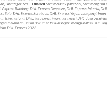
rah
,
Uncategorized
Dilabeli
cara melacak paket dhl
,
cara mengirim 
 Express Bandung
,
DHL Express Denpasar
,
DHL Express Jakarta
,
DH
man
ss Solo
,
DHL Express Surabaya
,
DHL Express Yogya
,
Jasa pengiriman
man Internasional DHL
,
Jasa pengiriman luar negeri DHL
,
Jasa pengiri
egeri melalui dhl
,
kirim dokumen ke luar negeri menggunakan DHL
,
ong
 kirim DHL Express 2022