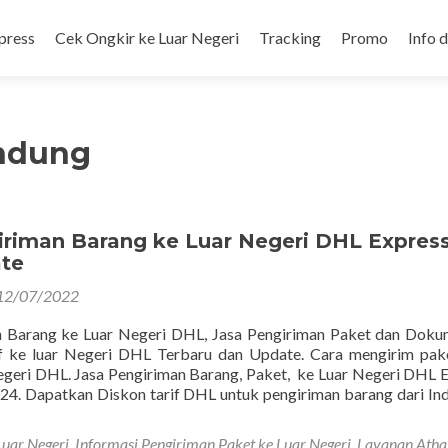
press
Cek Ongkir ke Luar Negeri
Tracking
Promo
Info 
ndung
iriman Barang ke Luar Negeri DHL Expres
ate
12/07/2022
n Barang ke Luar Negeri DHL, Jasa Pengiriman Paket dan Dok
rif ke luar Negeri DHL Terbaru dan Update. Cara mengirim pak
negeri DHL. Jasa Pengiriman Barang, Paket, ke Luar Negeri DHL 
24. Dapatkan Diskon tarif DHL untuk pengiriman barang dari In
Luar Negeri
,
Informasi Pengiriman Paket ke Luar Negeri
,
Layanan Atha