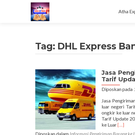
Loncat
ke
Atha Ex
konten
Tag:
DHL Express Ba
Jasa Peng
Tarif Upd
Diposkan pada
Jasa Pengirima
luar negeri Ta
ongkir ke luar 
Tarif Update 20
Read
ke Luar
[…]
more
Diposkan dalam
Informasi Pengiriman Barang ke 