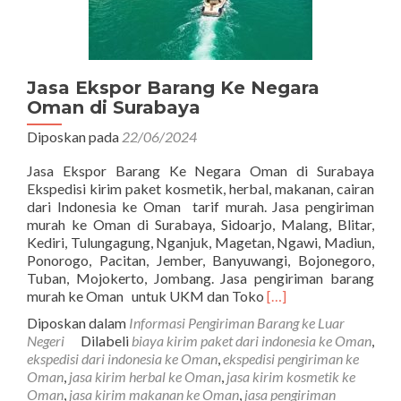
Jasa Ekspor Barang Ke Negara
Oman di Surabaya
Diposkan pada
22/06/2024
Jasa Ekspor Barang Ke Negara Oman di Surabaya
Ekspedisi kirim paket kosmetik, herbal, makanan, cairan
dari Indonesia ke Oman tarif murah. Jasa pengiriman
murah ke Oman di Surabaya, Sidoarjo, Malang, Blitar,
Kediri, Tulungagung, Nganjuk, Magetan, Ngawi, Madiun,
Ponorogo, Pacitan, Jember, Banyuwangi, Bojonegoro,
Tuban, Mojokerto, Jombang. Jasa pengiriman barang
Read
murah ke Oman untuk UKM dan Toko
[…]
more
Diposkan dalam
Informasi Pengiriman Barang ke Luar
about
Negeri
Dilabeli
biaya kirim paket dari indonesia ke Oman
,
Jasa
ekspedisi dari indonesia ke Oman
,
ekspedisi pengiriman ke
Ekspor
Oman
,
jasa kirim herbal ke Oman
,
jasa kirim kosmetik ke
Barang
Oman
,
jasa kirim makanan ke Oman
,
jasa pengiriman