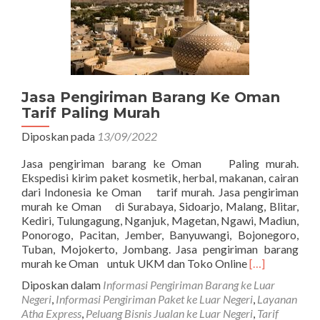
Jasa Pengiriman Barang Ke Oman
Tarif Paling Murah
Diposkan pada
13/09/2022
Jasa pengiriman barang ke Oman Paling murah.
Ekspedisi kirim paket kosmetik, herbal, makanan, cairan
dari Indonesia ke Oman tarif murah. Jasa pengiriman
murah ke Oman di Surabaya, Sidoarjo, Malang, Blitar,
Kediri, Tulungagung, Nganjuk, Magetan, Ngawi, Madiun,
Ponorogo, Pacitan, Jember, Banyuwangi, Bojonegoro,
Tuban, Mojokerto, Jombang. Jasa pengiriman barang
Read
murah ke Oman untuk UKM dan Toko Online
[…]
more
Diposkan dalam
Informasi Pengiriman Barang ke Luar
about
Negeri
,
Informasi Pengiriman Paket ke Luar Negeri
,
Layanan
Jasa
Atha Express
,
Peluang Bisnis Jualan ke Luar Negeri
,
Tarif
Pengiriman