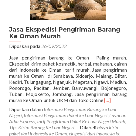
Jasa Ekspedisi Pengiriman Barang
Ke Oman Murah
Diposkan pada
26/09/2022
Jasa pengiriman barang ke Oman Paling murah.
Ekspedisi kirim paket kosmetik, herbal, makanan, cairan
dari Indonesia ke Oman tarif murah. Jasa pengiriman
murah ke Oman di Surabaya, Sidoarjo, Malang, Blitar,
Kediri, Tulungagung, Nganjuk, Magetan, Ngawi, Madiun,
Ponorogo, Pacitan, Jember, Banyuwangi, Bojonegoro,
Tuban, Mojokerto, Jombang. Jasa pengiriman barang
Read
murah ke Oman untuk UKM dan Toko Online
[…]
more
Diposkan dalam
Informasi Pengiriman Barang ke Luar
about
Negeri
,
Informasi Pengiriman Paket ke Luar Negeri
,
Layanan
Jasa
Atha Express
,
Tarif Pengiriman Paket Ke Luar Negeri Murah
,
Ekspedisi
Tips Kirim Barang Ke Luar Negeri
Dilabeli
biaya kirim
Pengiriman
paket dari indonesia ke Oman
,
ekspedisi dari indonesia ke