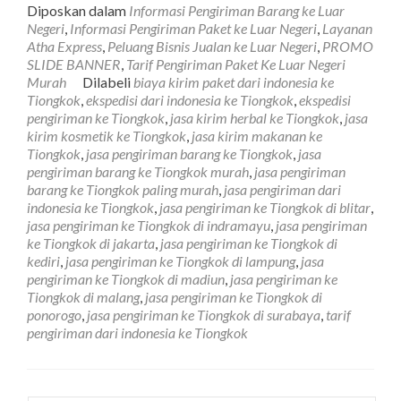
more
Diposkan dalam
Informasi Pengiriman Barang ke Luar
about
Negeri
,
Informasi Pengiriman Paket ke Luar Negeri
,
Layanan
Jasa
Atha Express
,
Peluang Bisnis Jualan ke Luar Negeri
,
PROMO
Pengirima
SLIDE BANNER
,
Tarif Pengiriman Paket Ke Luar Negeri
Barang
Murah
Dilabeli
biaya kirim paket dari indonesia ke
Ke
Tiongkok
,
ekspedisi dari indonesia ke Tiongkok
,
ekspedisi
Tiongkok
pengiriman ke Tiongkok
,
jasa kirim herbal ke Tiongkok
,
jasa
Tarif
kirim kosmetik ke Tiongkok
,
jasa kirim makanan ke
Paling
Tiongkok
,
jasa pengiriman barang ke Tiongkok
,
jasa
Murah
pengiriman barang ke Tiongkok murah
,
jasa pengiriman
barang ke Tiongkok paling murah
,
jasa pengiriman dari
indonesia ke Tiongkok
,
jasa pengiriman ke Tiongkok di blitar
,
jasa pengiriman ke Tiongkok di indramayu
,
jasa pengiriman
ke Tiongkok di jakarta
,
jasa pengiriman ke Tiongkok di
kediri
,
jasa pengiriman ke Tiongkok di lampung
,
jasa
pengiriman ke Tiongkok di madiun
,
jasa pengiriman ke
Tiongkok di malang
,
jasa pengiriman ke Tiongkok di
ponorogo
,
jasa pengiriman ke Tiongkok di surabaya
,
tarif
pengiriman dari indonesia ke Tiongkok