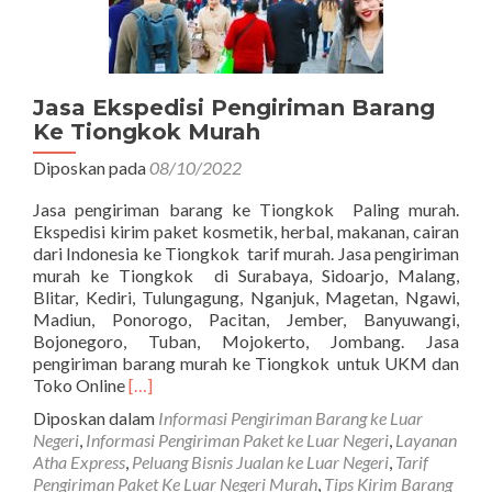
Jasa Ekspedisi Pengiriman Barang
Ke Tiongkok Murah
Diposkan pada
08/10/2022
Jasa pengiriman barang ke Tiongkok Paling murah.
Ekspedisi kirim paket kosmetik, herbal, makanan, cairan
dari Indonesia ke Tiongkok tarif murah. Jasa pengiriman
murah ke Tiongkok di Surabaya, Sidoarjo, Malang,
Blitar, Kediri, Tulungagung, Nganjuk, Magetan, Ngawi,
Madiun, Ponorogo, Pacitan, Jember, Banyuwangi,
Bojonegoro, Tuban, Mojokerto, Jombang. Jasa
pengiriman barang murah ke Tiongkok untuk UKM dan
Read
Toko Online
[…]
more
Diposkan dalam
Informasi Pengiriman Barang ke Luar
about
Negeri
,
Informasi Pengiriman Paket ke Luar Negeri
,
Layanan
Jasa
Atha Express
,
Peluang Bisnis Jualan ke Luar Negeri
,
Tarif
Ekspedisi
Pengiriman Paket Ke Luar Negeri Murah
,
Tips Kirim Barang