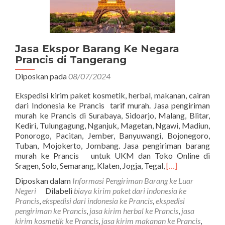
Jasa Ekspor Barang Ke Negara
Prancis di Tangerang
Diposkan pada
08/07/2024
Ekspedisi kirim paket kosmetik, herbal, makanan, cairan
dari Indonesia ke Prancis tarif murah. Jasa pengiriman
murah ke Prancis di Surabaya, Sidoarjo, Malang, Blitar,
Kediri, Tulungagung, Nganjuk, Magetan, Ngawi, Madiun,
Ponorogo, Pacitan, Jember, Banyuwangi, Bojonegoro,
Tuban, Mojokerto, Jombang. Jasa pengiriman barang
murah ke Prancis untuk UKM dan Toko Online di
Read
Sragen, Solo, Semarang, Klaten, Jogja, Tegal,
[…]
more
Diposkan dalam
Informasi Pengiriman Barang ke Luar
about
Negeri
Dilabeli
biaya kirim paket dari indonesia ke
Jasa
Prancis
,
ekspedisi dari indonesia ke Prancis
,
ekspedisi
Ekspor
pengiriman ke Prancis
,
jasa kirim herbal ke Prancis
,
jasa
Barang
kirim kosmetik ke Prancis
,
jasa kirim makanan ke Prancis
,