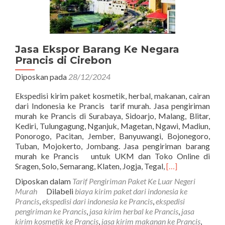
Jasa Ekspor Barang Ke Negara
Prancis di Cirebon
Diposkan pada
28/12/2024
Ekspedisi kirim paket kosmetik, herbal, makanan, cairan
dari Indonesia ke Prancis tarif murah. Jasa pengiriman
murah ke Prancis di Surabaya, Sidoarjo, Malang, Blitar,
Kediri, Tulungagung, Nganjuk, Magetan, Ngawi, Madiun,
Ponorogo, Pacitan, Jember, Banyuwangi, Bojonegoro,
Tuban, Mojokerto, Jombang. Jasa pengiriman barang
murah ke Prancis untuk UKM dan Toko Online di
Read
Sragen, Solo, Semarang, Klaten, Jogja, Tegal,
[…]
more
Diposkan dalam
Tarif Pengiriman Paket Ke Luar Negeri
about
Murah
Dilabeli
biaya kirim paket dari indonesia ke
Jasa
Prancis
,
ekspedisi dari indonesia ke Prancis
,
ekspedisi
Ekspor
pengiriman ke Prancis
,
jasa kirim herbal ke Prancis
,
jasa
Barang
kirim kosmetik ke Prancis
,
jasa kirim makanan ke Prancis
,