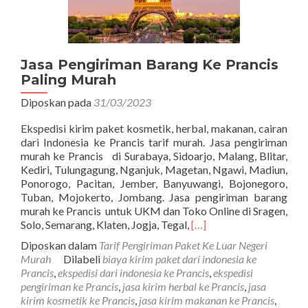
Jasa Pengiriman Barang Ke Prancis
Paling Murah
Diposkan pada
31/03/2023
Ekspedisi kirim paket kosmetik, herbal, makanan, cairan
dari Indonesia ke Prancis tarif murah. Jasa pengiriman
murah ke Prancis di Surabaya, Sidoarjo, Malang, Blitar,
Kediri, Tulungagung, Nganjuk, Magetan, Ngawi, Madiun,
Ponorogo, Pacitan, Jember, Banyuwangi, Bojonegoro,
Tuban, Mojokerto, Jombang. Jasa pengiriman barang
murah ke Prancis untuk UKM dan Toko Online di Sragen,
Read
Solo, Semarang, Klaten, Jogja, Tegal,
[…]
more
Diposkan dalam
Tarif Pengiriman Paket Ke Luar Negeri
about
Murah
Dilabeli
biaya kirim paket dari indonesia ke
Jasa
Prancis
,
ekspedisi dari indonesia ke Prancis
,
ekspedisi
Pengiriman
pengiriman ke Prancis
,
jasa kirim herbal ke Prancis
,
jasa
Barang
kirim kosmetik ke Prancis
,
jasa kirim makanan ke Prancis
,
Ke