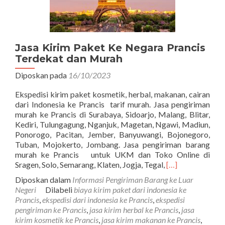
Jasa Kirim Paket Ke Negara Prancis
Terdekat dan Murah
Diposkan pada
16/10/2023
Ekspedisi kirim paket kosmetik, herbal, makanan, cairan
dari Indonesia ke Prancis tarif murah. Jasa pengiriman
murah ke Prancis di Surabaya, Sidoarjo, Malang, Blitar,
Kediri, Tulungagung, Nganjuk, Magetan, Ngawi, Madiun,
Ponorogo, Pacitan, Jember, Banyuwangi, Bojonegoro,
Tuban, Mojokerto, Jombang. Jasa pengiriman barang
murah ke Prancis untuk UKM dan Toko Online di
Read
Sragen, Solo, Semarang, Klaten, Jogja, Tegal,
[…]
more
Diposkan dalam
Informasi Pengiriman Barang ke Luar
about
Negeri
Dilabeli
biaya kirim paket dari indonesia ke
Jasa
Prancis
,
ekspedisi dari indonesia ke Prancis
,
ekspedisi
Kirim
pengiriman ke Prancis
,
jasa kirim herbal ke Prancis
,
jasa
Paket
kirim kosmetik ke Prancis
,
jasa kirim makanan ke Prancis
,
Ke