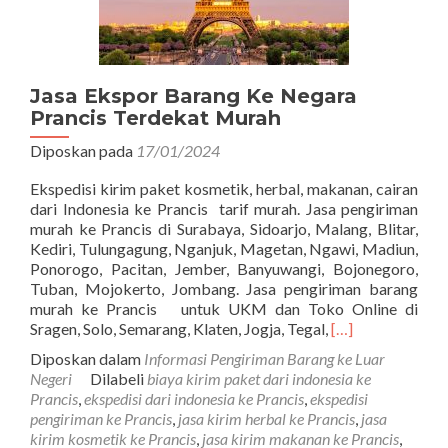
Jasa Ekspor Barang Ke Negara
Prancis Terdekat Murah
Diposkan pada
17/01/2024
Ekspedisi kirim paket kosmetik, herbal, makanan, cairan
dari Indonesia ke Prancis tarif murah. Jasa pengiriman
murah ke Prancis di Surabaya, Sidoarjo, Malang, Blitar,
Kediri, Tulungagung, Nganjuk, Magetan, Ngawi, Madiun,
Ponorogo, Pacitan, Jember, Banyuwangi, Bojonegoro,
Tuban, Mojokerto, Jombang. Jasa pengiriman barang
murah ke Prancis untuk UKM dan Toko Online di
Read
Sragen, Solo, Semarang, Klaten, Jogja, Tegal,
[…]
more
Diposkan dalam
Informasi Pengiriman Barang ke Luar
about
Negeri
Dilabeli
biaya kirim paket dari indonesia ke
Jasa
Prancis
,
ekspedisi dari indonesia ke Prancis
,
ekspedisi
Ekspor
pengiriman ke Prancis
,
jasa kirim herbal ke Prancis
,
jasa
Barang
kirim kosmetik ke Prancis
,
jasa kirim makanan ke Prancis
,
Ke