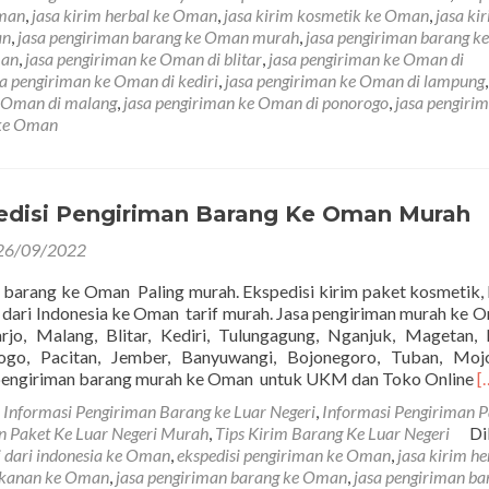
Oman
,
jasa kirim herbal ke Oman
,
jasa kirim kosmetik ke Oman
,
jasa ki
an
,
jasa pengiriman barang ke Oman murah
,
jasa pengiriman barang 
man
,
jasa pengiriman ke Oman di blitar
,
jasa pengiriman ke Oman di
sa pengiriman ke Oman di kediri
,
jasa pengiriman ke Oman di lampung
e Oman di malang
,
jasa pengiriman ke Oman di ponorogo
,
jasa pengiri
 ke Oman
edisi Pengiriman Barang Ke Oman Murah
26/09/2022
 barang ke Oman Paling murah. Ekspedisi kirim paket kosmetik, 
 dari Indonesia ke Oman tarif murah. Jasa pengiriman murah ke 
arjo, Malang, Blitar, Kediri, Tulungagung, Nganjuk, Magetan,
ogo, Pacitan, Jember, Banyuwangi, Bojonegoro, Tuban, Mojo
R
pengiriman barang murah ke Oman untuk UKM dan Toko Online
[
m
m
Informasi Pengiriman Barang ke Luar Negeri
,
Informasi Pengiriman P
a
an Paket Ke Luar Negeri Murah
,
Tips Kirim Barang Ke Luar Negeri
Di
J
i dari indonesia ke Oman
,
ekspedisi pengiriman ke Oman
,
jasa kirim he
E
akanan ke Oman
,
jasa pengiriman barang ke Oman
,
jasa pengiriman ba
P