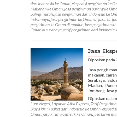
dari indonesia ke Oman
,
ekspedisi pengiriman ke 
makanan ke Oman
,
jasa pengiriman barang ke Om
paling murah
,
jasa pengiriman dari indonesia ke O
indramayu
,
jasa pengiriman ke Oman di jakarta
,
ja
pengiriman ke Oman di madiun
,
jasa pengiriman k
Oman di surabaya
,
tarif pengiriman dari indonesia
Jasa Eksp
Diposkan pada
Jasa pengiriman
makanan, cairan
Surabaya, Sido
Madiun, Ponor
Jombang. Jasa 
Diposkan dala
Luar Negeri
,
Layanan Atha Express
,
Tarif Pengirim
biaya kirim paket dari indonesia ke Oman
,
ekspedis
Oman
,
jasa kirim kosmetik ke Oman
,
jasa kirim m