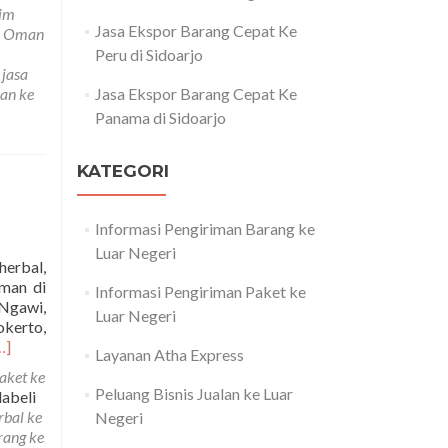
Jasa
rim
Ekspor
Jasa Ekspor Barang Cepat Ke
ke Oman
Barang
Peru di Sidoarjo
Ke
,
jasa
Negara
man ke
Jasa Ekspor Barang Cepat Ke
Oman
Panama di Sidoarjo
di
Surabaya
KATEGORI
Informasi Pengiriman Barang ke
Luar Negeri
herbal,
Oman di
Informasi Pengiriman Paket ke
 Ngawi,
Luar Negeri
kerto,
ead
…]
Layanan Atha Express
ore
aket ke
bout
Peluang Bisnis Jualan ke Luar
labeli
asa
rbal ke
Negeri
kspedisi
rang ke
engiriman