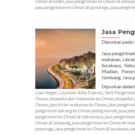
Oman di kediri
,
jasa pengiriman ke Oman di lampu
jasa pengiriman ke Oman di ponorogo
,
jasa pengir
Jasa Peng
Diposkan pada
Jasa pengiriman
makanan, cairan
Surabaya, Sido
Madiun, Ponor
Jombang. Jasa 
Diposkan dala
Luar Negeri
,
Layanan Atha Express
,
Tarif Pengirim
Oman
,
ekspedisi dari indonesia ke Oman
,
ekspedisi
Oman
,
jasa kirim makanan ke Oman
,
jasa pengiri
pengiriman barang ke Oman paling murah
,
jasa pe
pengiriman ke Oman di indramayu
,
jasa pengirima
Oman di lampung
,
jasa pengiriman ke Oman di mad
ponorogo
,
jasa pengiriman ke Oman di surabaya
,
ta