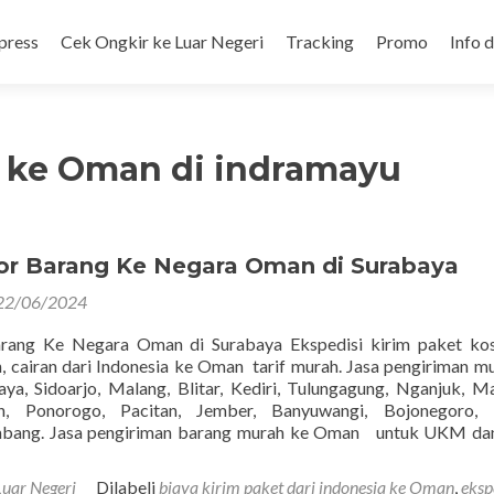
press
Cek Ongkir ke Luar Negeri
Tracking
Promo
Info 
n ke Oman di indramayu
or Barang Ke Negara Oman di Surabaya
22/06/2024
rang Ke Negara Oman di Surabaya Ekspedisi kirim paket kos
, cairan dari Indonesia ke Oman tarif murah. Jasa pengiriman m
a, Sidoarjo, Malang, Blitar, Kediri, Tulungagung, Nganjuk, M
, Ponorogo, Pacitan, Jember, Banyuwangi, Bojonegoro, 
mbang. Jasa pengiriman barang murah ke Oman untuk UKM da
Luar Negeri
Dilabeli
biaya kirim paket dari indonesia ke Oman
,
eksp