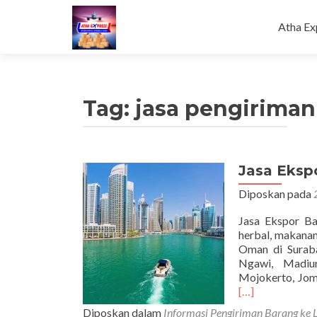
Loncat
ke
Atha Ex
konten
Tag:
jasa pengirima
Jasa Eksp
Diposkan pada
Jasa Ekspor Ba
herbal, makanan
Oman di Surabay
Ngawi, Madiun
Mojokerto, Jo
[…]
Diposkan dalam
Informasi Pengiriman Barang ke 