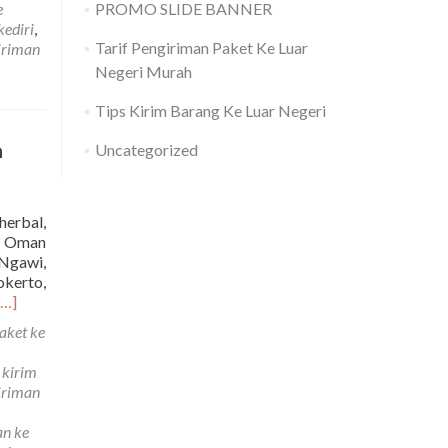
e
PROMO SLIDE BANNER
arang
kediri
,
e
Tarif Pengiriman Paket Ke Luar
iriman
man
Negeri Murah
urah
Tips Kirim Barang Ke Luar Negeri
h
Uncategorized
herbal,
ke Oman
 Ngawi,
kerto,
Read
[…]
more
aket ke
about
Jasa
 kirim
Pengiriman
iriman
Barang
Ke
an ke
Oman