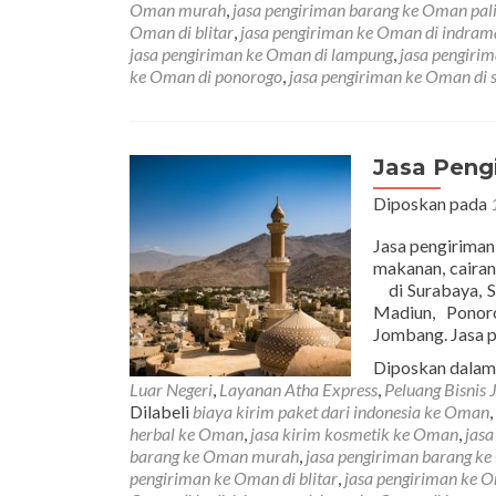
Oman murah
,
jasa pengiriman barang ke Oman pal
Oman di blitar
,
jasa pengiriman ke Oman di indra
jasa pengiriman ke Oman di lampung
,
jasa pengiri
ke Oman di ponorogo
,
jasa pengiriman ke Oman di 
Jasa Peng
Diposkan pada
Jasa pengiriman
makanan, caira
di Surabaya, Si
Madiun, Ponor
Jombang. Jasa 
Diposkan dala
Luar Negeri
,
Layanan Atha Express
,
Peluang Bisnis 
Dilabeli
biaya kirim paket dari indonesia ke Oman
,
herbal ke Oman
,
jasa kirim kosmetik ke Oman
,
jas
barang ke Oman murah
,
jasa pengiriman barang k
pengiriman ke Oman di blitar
,
jasa pengiriman ke 