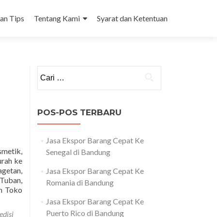
dan Tips
Tentang Kami
Syarat dan Ketentuan
Cari
untuk:
POS-POS TERBARU
Jasa Ekspor Barang Cepat Ke
metik,
Senegal di Bandung
urah ke
agetan,
Jasa Ekspor Barang Cepat Ke
Tuban,
Romania di Bandung
Read
n Toko
more
Jasa Ekspor Barang Cepat Ke
about
Puerto Rico di Bandung
edisi