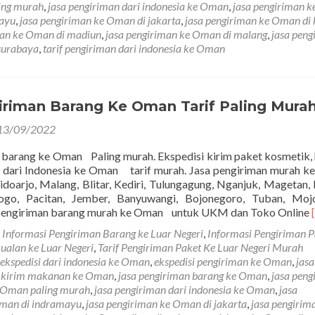
ing murah
,
jasa pengiriman dari indonesia ke Oman
,
jasa pengiriman k
B
mayu
,
jasa pengiriman ke Oman di jakarta
,
jasa pengiriman ke Oman di 
K
man ke Oman di madiun
,
jasa pengiriman ke Oman di malang
,
jasa peng
O
surabaya
,
tarif pengiriman dari indonesia ke Oman
M
iriman Barang Ke Oman Tarif Paling Mura
13/09/2022
 barang ke Oman Paling murah. Ekspedisi kirim paket kosmetik, 
n dari Indonesia ke Oman tarif murah. Jasa pengiriman murah 
doarjo, Malang, Blitar, Kediri, Tulungagung, Nganjuk, Magetan,
ogo, Pacitan, Jember, Banyuwangi, Bojonegoro, Tuban, Mojo
pengiriman barang murah ke Oman untuk UKM dan Toko Online
m
Informasi Pengiriman Barang ke Luar Negeri
,
Informasi Pengiriman P
Jualan ke Luar Negeri
,
Tarif Pengiriman Paket Ke Luar Negeri Murah
ekspedisi dari indonesia ke Oman
,
ekspedisi pengiriman ke Oman
,
jasa
a kirim makanan ke Oman
,
jasa pengiriman barang ke Oman
,
jasa peng
e Oman paling murah
,
jasa pengiriman dari indonesia ke Oman
,
jasa
Oman di indramayu
,
jasa pengiriman ke Oman di jakarta
,
jasa pengirim