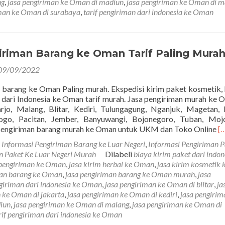
ng
,
jasa pengiriman ke Oman di madiun
,
jasa pengiriman ke Oman di m
iman ke Oman di surabaya
,
tarif pengiriman dari indonesia ke Oman
iriman Barang ke Oman Tarif Paling Mura
09/09/2022
 barang ke Oman Paling murah. Ekspedisi kirim paket kosmetik, 
 dari Indonesia ke Oman tarif murah. Jasa pengiriman murah ke 
arjo, Malang, Blitar, Kediri, Tulungagung, Nganjuk, Magetan,
ogo, Pacitan, Jember, Banyuwangi, Bojonegoro, Tuban, Mojo
R
pengiriman barang murah ke Oman untuk UKM dan Toko Online
[
m
m
Informasi Pengiriman Barang ke Luar Negeri
,
Informasi Pengiriman P
a
an Paket Ke Luar Negeri Murah
Dilabeli
biaya kirim paket dari indon
Ja
 pengiriman ke Oman
,
jasa kirim herbal ke Oman
,
jasa kirim kosmetik 
P
man barang ke Oman
,
jasa pengiriman barang ke Oman murah
,
jasa
B
ngiriman dari indonesia ke Oman
,
jasa pengiriman ke Oman di blitar
,
ja
k
n ke Oman di jakarta
,
jasa pengiriman ke Oman di kediri
,
jasa pengirim
O
iun
,
jasa pengiriman ke Oman di malang
,
jasa pengiriman ke Oman di
Ta
rif pengiriman dari indonesia ke Oman
Pa