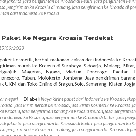
 di jakarta
,
jasa pengiriman ke Kroasia di kediri
,
jasa pengiriman ke K
asa pengiriman ke Kroasia di malang
,
jasa pengiriman ke Kroasia di p
riman dari indonesia ke Kroasia
m Paket Ke Negara Kroasia Terdekat
15/09/2023
 paket kosmetik, herbal, makanan, cairan dari Indonesia ke Kroasi
giriman murah ke Kroasia di Surabaya, Sidoarjo, Malang, Blitar, 
Nganjuk, Magetan, Ngawi, Madiun, Ponorogo, Pacitan, J
jonegoro, Tuban, Mojokerto, Jombang. Jasa pengiriman baran
k UKM dan Toko Online di Sragen, Solo, Semarang, Klaten, Jogja,
ar Negeri
Dilabeli
biaya kirim paket dari indonesia ke Kroasia
,
eksp
Kroasia
,
jasa kirim herbal ke Kroasia
,
jasa kirim kosmetik ke Kroasia
,
ja
ke Kroasia
,
jasa pengiriman barang ke Kroasia murah
,
jasa pengiriman
ri indonesia ke Kroasia
,
jasa pengiriman ke Kroasia di blitar
,
jasa peng
 di jakarta
,
jasa pengiriman ke Kroasia di kediri
,
jasa pengiriman ke K
asa pengiriman ke Kroasia di malang
,
jasa pengiriman ke Kroasia di p
riman dari indonesia ke Kroasia