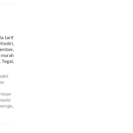
Murah
a tarif
Kediri,
ember,
g murah
Read
 Tegal,
more
about
edisi
Jasa
sa
Pengiriman
Barang
iriman
Ke
roasia
Kroasia
onorogo
,
Paling
Murah