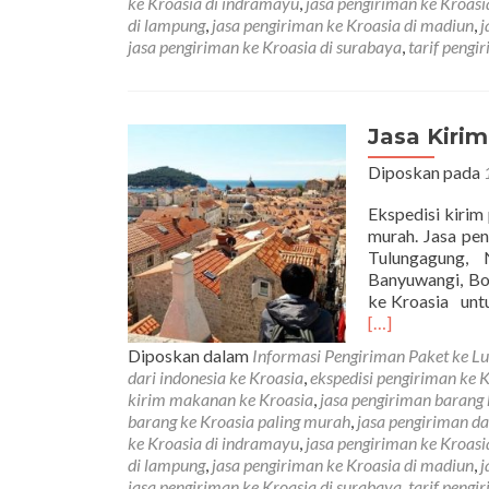
ke Kroasia di indramayu
,
jasa pengiriman ke Kroasia
di lampung
,
jasa pengiriman ke Kroasia di madiun
,
j
jasa pengiriman ke Kroasia di surabaya
,
tarif pengi
Jasa Kiri
Diposkan pada
Ekspedisi kirim
murah. Jasa pen
Tulungagung, 
Banyuwangi, Bo
ke Kroasia untu
[…]
Diposkan dalam
Informasi Pengiriman Paket ke Lu
dari indonesia ke Kroasia
,
ekspedisi pengiriman ke 
kirim makanan ke Kroasia
,
jasa pengiriman barang 
barang ke Kroasia paling murah
,
jasa pengiriman da
ke Kroasia di indramayu
,
jasa pengiriman ke Kroasia
di lampung
,
jasa pengiriman ke Kroasia di madiun
,
j
jasa pengiriman ke Kroasia di surabaya
,
tarif pengi