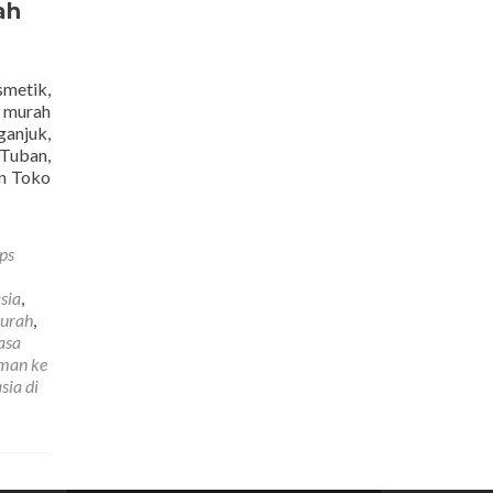
ah
smetik,
n murah
ganjuk,
 Tuban,
n Toko
ps
sia
,
murah
,
asa
iman ke
sia di