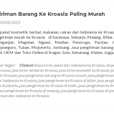
iriman Barang Ke Kroasia Paling Murah
23/03/2023
 paket kosmetik, herbal, makanan, cairan dari Indonesia ke Kroasi
giriman murah ke Kroasia di Surabaya, Sidoarjo, Malang, Blitar, 
Nganjuk, Magetan, Ngawi, Madiun, Ponorogo, Pacitan, J
jonegoro, Tuban, Mojokerto, Jombang. Jasa pengiriman baran
k UKM dan Toko Online di Sragen, Solo, Semarang, Klaten, Jogja,
ar Negeri
Dilabeli
biaya kirim paket dari indonesia ke Kroasia
,
eksp
Kroasia
,
jasa kirim herbal ke Kroasia
,
jasa kirim kosmetik ke Kroasia
,
ja
ke Kroasia
,
jasa pengiriman barang ke Kroasia murah
,
jasa pengiriman
ri indonesia ke Kroasia
,
jasa pengiriman ke Kroasia di blitar
,
jasa peng
 di jakarta
,
jasa pengiriman ke Kroasia di kediri
,
jasa pengiriman ke K
asa pengiriman ke Kroasia di malang
,
jasa pengiriman ke Kroasia di p
riman dari indonesia ke Kroasia