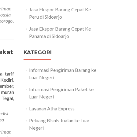
iriman
Jasa Ekspor Barang Cepat Ke
roasia
Peru di Sidoarjo
onorogo
,
Jasa Ekspor Barang Cepat Ke
Panama di Sidoarjo
ekat
KATEGORI
Informasi Pengiriman Barang ke
a tarif
Luar Negeri
Kediri,
ember,
Informasi Pengiriman Paket ke
g murah
Luar Negeri
Read
 Tegal,
more
Layanan Atha Express
about
edisi
Jasa
sa
Peluang Bisnis Jualan ke Luar
Kirim
Negeri
Paket
iriman
Ke