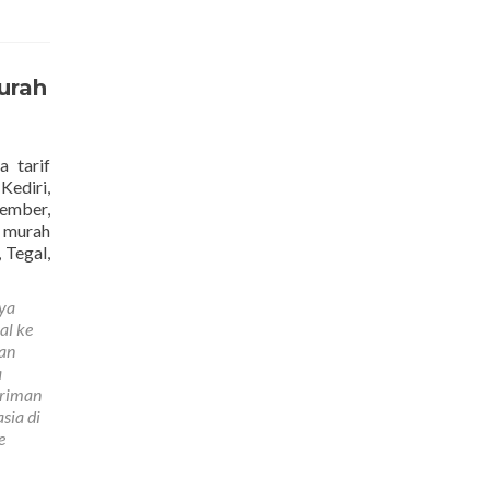
Terdekat
urah
a tarif
Kediri,
ember,
g murah
Read
 Tegal,
more
about
ya
Jasa
al ke
Kirim
man
Paket
a
Ke
iriman
Negara
sia di
Kroasia
e
Terdekat
dan