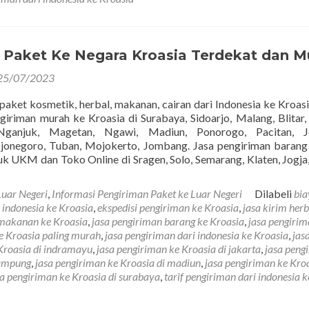
m Paket Ke Negara Kroasia Terdekat dan M
25/07/2023
 paket kosmetik, herbal, makanan, cairan dari Indonesia ke Kroasi
giriman murah ke Kroasia di Surabaya, Sidoarjo, Malang, Blitar, 
Nganjuk, Magetan, Ngawi, Madiun, Ponorogo, Pacitan, J
jonegoro, Tuban, Mojokerto, Jombang. Jasa pengiriman baran
k UKM dan Toko Online di Sragen, Solo, Semarang, Klaten, Jogja,
Luar Negeri
,
Informasi Pengiriman Paket ke Luar Negeri
Dilabeli
bia
i indonesia ke Kroasia
,
ekspedisi pengiriman ke Kroasia
,
jasa kirim herb
 makanan ke Kroasia
,
jasa pengiriman barang ke Kroasia
,
jasa pengiri
e Kroasia paling murah
,
jasa pengiriman dari indonesia ke Kroasia
,
jas
Kroasia di indramayu
,
jasa pengiriman ke Kroasia di jakarta
,
jasa peng
lampung
,
jasa pengiriman ke Kroasia di madiun
,
jasa pengiriman ke Kroa
sa pengiriman ke Kroasia di surabaya
,
tarif pengiriman dari indonesia k