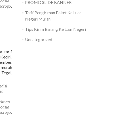
roasia
PROMO SLIDE BANNER
Negara
onorogo
,
Kroasia
Tarif Pengiriman Paket Ke Luar
Murah
dan
Negeri Murah
Terdekat
Tips Kirim Barang Ke Luar Negeri
Uncategorized
a tarif
Kediri,
ember,
g murah
Read
 Tegal,
more
about
edisi
Jasa
sa
Kirim
Paket
iriman
Ke
roasia
Negara
onorogo
,
Kroasia