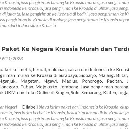
Ekspor
ke Kroasia
,
jasa pengiriman barang ke Kroasia murah
,
jasa pengiriman
Barang
ri indonesia ke Kroasia
,
jasa pengiriman ke Kroasia di blitar
,
jasa peng
Ke
 di jakarta
,
jasa pengiriman ke Kroasia di kediri
,
jasa pengiriman ke K
Negara
asa pengiriman ke Kroasia di malang
,
jasa pengiriman ke Kroasia di p
Kroasia
riman dari indonesia ke Kroasia
Terdekat
Murah
m Paket Ke Negara Kroasia Murah dan Terd
29/11/2023
 paket kosmetik, herbal, makanan, cairan dari Indonesia ke Kroasi
giriman murah ke Kroasia di Surabaya, Sidoarjo, Malang, Blitar, 
Nganjuk, Magetan, Ngawi, Madiun, Ponorogo, Pacitan, J
jonegoro, Tuban, Mojokerto, Jombang. Jasa pengiriman baran
k UKM dan Toko Online di Sragen, Solo, Semarang, Klaten, Jogja,
ar Negeri
Dilabeli
biaya kirim paket dari indonesia ke Kroasia
,
eksp
Kroasia
,
jasa kirim herbal ke Kroasia
,
jasa kirim kosmetik ke Kroasia
,
ja
ke Kroasia
,
jasa pengiriman barang ke Kroasia murah
,
jasa pengiriman
ri indonesia ke Kroasia
,
jasa pengiriman ke Kroasia di blitar
,
jasa peng