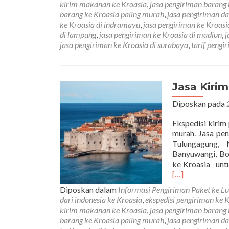
kirim makanan ke Kroasia
,
jasa pengiriman barang 
barang ke Kroasia paling murah
,
jasa pengiriman da
ke Kroasia di indramayu
,
jasa pengiriman ke Kroasia
di lampung
,
jasa pengiriman ke Kroasia di madiun
,
j
jasa pengiriman ke Kroasia di surabaya
,
tarif pengi
Jasa Kiri
Diposkan pada
Ekspedisi kirim
murah. Jasa pen
Tulungagung, 
Banyuwangi, Bo
ke Kroasia untu
[…]
Diposkan dalam
Informasi Pengiriman Paket ke Lu
dari indonesia ke Kroasia
,
ekspedisi pengiriman ke 
kirim makanan ke Kroasia
,
jasa pengiriman barang 
barang ke Kroasia paling murah
,
jasa pengiriman da