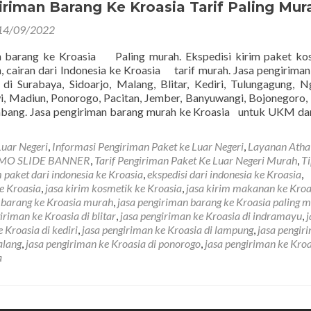
iriman Barang Ke Kroasia Tarif Paling Mur
14/09/2022
n barang ke Kroasia Paling murah. Ekspedisi kirim paket ko
, cairan dari Indonesia ke Kroasia tarif murah. Jasa pengirima
Surabaya, Sidoarjo, Malang, Blitar, Kediri, Tulungagung, N
, Madiun, Ponorogo, Pacitan, Jember, Banyuwangi, Bojonegoro,
bang. Jasa pengiriman barang murah ke Kroasia untuk UKM da
Luar Negeri
,
Informasi Pengiriman Paket ke Luar Negeri
,
Layanan Atha
MO SLIDE BANNER
,
Tarif Pengiriman Paket Ke Luar Negeri Murah
,
Ti
 paket dari indonesia ke Kroasia
,
ekspedisi dari indonesia ke Kroasia
,
an
ke Kroasia
,
jasa kirim kosmetik ke Kroasia
,
jasa kirim makanan ke Kroa
 barang ke Kroasia murah
,
jasa pengiriman barang ke Kroasia paling 
iriman ke Kroasia di blitar
,
jasa pengiriman ke Kroasia di indramayu
,
j
 Kroasia di kediri
,
jasa pengiriman ke Kroasia di lampung
,
jasa pengir
alang
,
jasa pengiriman ke Kroasia di ponorogo
,
jasa pengiriman ke Kroa
a