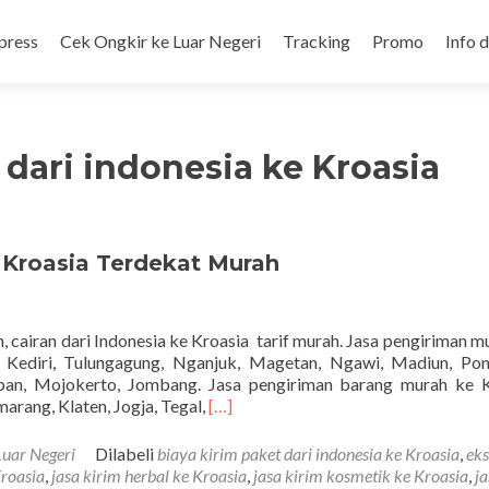
press
Cek Ongkir ke Luar Negeri
Tracking
Promo
Info 
 dari indonesia ke Kroasia
 Kroasia Terdekat Murah
, cairan dari Indonesia ke Kroasia tarif murah. Jasa pengiriman m
r, Kediri, Tulungagung, Nganjuk, Magetan, Ngawi, Madiun, Po
uban, Mojokerto, Jombang. Jasa pengiriman barang murah ke K
Read
arang, Klaten, Jogja, Tegal,
[…]
more
about
Luar Negeri
Dilabeli
biaya kirim paket dari indonesia ke Kroasia
,
eks
Jasa
Kroasia
,
jasa kirim herbal ke Kroasia
,
jasa kirim kosmetik ke Kroasia
,
ja