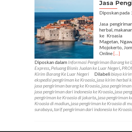
Jasa Peng
Diposkan pada
Jasa pengirima
herbal, makanan
ke Kroasia di 
Magetan, Ngawi
Mojokerto, Jom
Read
Online
[…]
more
Diposkan dalam
Informasi Pengiriman Barang ke 
about
Express
,
Peluang Bisnis Jualan ke Luar Negeri
,
PRO
Jasa
Kirim Barang Ke Luar Negeri
Dilabeli
biaya kirim
Pengirim
ekspedisi pengiriman ke Kroasia
,
jasa kirim herbal 
Barang
jasa pengiriman barang ke Kroasia
,
jasa pengiriman
Ke
jasa pengiriman dari indonesia ke Kroasia
,
jasa peng
Kroasia
pengiriman ke Kroasia di jakarta
,
jasa pengiriman ke
Tarif
Kroasia di madiun
,
jasa pengiriman ke Kroasia di m
Paling
surabaya
,
tarif pengiriman dari indonesia ke Kroasi
Murah