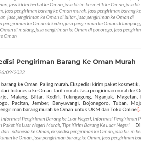
Oman
,
jasa kirim herbal ke Oman
,
jasa kirim kosmetik ke Oman
,
jasa ki
an
,
jasa pengiriman barang ke Oman murah
,
jasa pengiriman barang 
man
,
jasa pengiriman ke Oman di blitar
,
jasa pengiriman ke Oman di
sa pengiriman ke Oman di kediri
,
jasa pengiriman ke Oman di lampung
e Oman di malang
,
jasa pengiriman ke Oman di ponorogo
,
jasa pengiri
 ke Oman
edisi Pengiriman Barang Ke Oman Murah
26/09/2022
 barang ke Oman Paling murah. Ekspedisi kirim paket kosmetik, 
 dari Indonesia ke Oman tarif murah. Jasa pengiriman murah ke 
arjo, Malang, Blitar, Kediri, Tulungagung, Nganjuk, Magetan,
ogo, Pacitan, Jember, Banyuwangi, Bojonegoro, Tuban, Mojo
R
pengiriman barang murah ke Oman untuk UKM dan Toko Online
[
m
m
Informasi Pengiriman Barang ke Luar Negeri
,
Informasi Pengiriman P
a
an Paket Ke Luar Negeri Murah
,
Tips Kirim Barang Ke Luar Negeri
Di
J
i dari indonesia ke Oman
,
ekspedisi pengiriman ke Oman
,
jasa kirim he
E
akanan ke Oman
,
jasa pengiriman barang ke Oman
,
jasa pengiriman ba
P