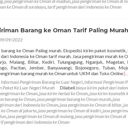
ng
,
jasa pengiriman ke Oman di madiun
,
jasa pengiriman ke Oman di m
iman ke Oman di surabaya
,
tarif pengiriman dari indonesia ke Oman
iriman Barang ke Oman Tarif Paling Mura
09/09/2022
 barang ke Oman Paling murah. Ekspedisi kirim paket kosmetik, 
 dari Indonesia ke Oman tarif murah. Jasa pengiriman murah ke 
arjo, Malang, Blitar, Kediri, Tulungagung, Nganjuk, Magetan,
ogo, Pacitan, Jember, Banyuwangi, Bojonegoro, Tuban, Mojo
R
pengiriman barang murah ke Oman untuk UKM dan Toko Online
[
m
m
Informasi Pengiriman Barang ke Luar Negeri
,
Informasi Pengiriman P
a
an Paket Ke Luar Negeri Murah
Dilabeli
biaya kirim paket dari indon
Ja
 pengiriman ke Oman
,
jasa kirim herbal ke Oman
,
jasa kirim kosmetik 
P
man barang ke Oman
,
jasa pengiriman barang ke Oman murah
,
jasa
B
ngiriman dari indonesia ke Oman
,
jasa pengiriman ke Oman di blitar
,
ja
k
n ke Oman di jakarta
,
jasa pengiriman ke Oman di kediri
,
jasa pengirim
O
iun
,
jasa pengiriman ke Oman di malang
,
jasa pengiriman ke Oman di
Ta
rif pengiriman dari indonesia ke Oman
Pa