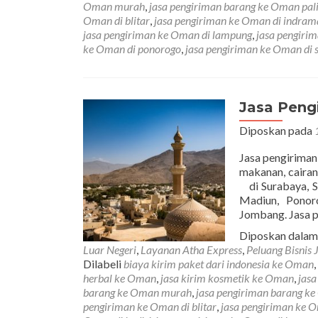
Oman murah
,
jasa pengiriman barang ke Oman pal
Oman di blitar
,
jasa pengiriman ke Oman di indra
jasa pengiriman ke Oman di lampung
,
jasa pengiri
ke Oman di ponorogo
,
jasa pengiriman ke Oman di 
Jasa Peng
Diposkan pada
Jasa pengiriman
makanan, caira
di Surabaya, Si
Madiun, Ponor
Jombang. Jasa 
Diposkan dala
Luar Negeri
,
Layanan Atha Express
,
Peluang Bisnis 
Dilabeli
biaya kirim paket dari indonesia ke Oman
,
herbal ke Oman
,
jasa kirim kosmetik ke Oman
,
jas
barang ke Oman murah
,
jasa pengiriman barang k
pengiriman ke Oman di blitar
,
jasa pengiriman ke 