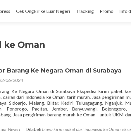
press
Cek Ongkir ke Luar Negeri
Tracking
Promo
Info 
al ke Oman
or Barang Ke Negara Oman di Surabaya
22/06/2024
rang Ke Negara Oman di Surabaya Ekspedisi kirim paket kos
, cairan dari Indonesia ke Oman tarif murah. Jasa pengiriman m
a, Sidoarjo, Malang, Blitar, Kediri, Tulungagung, Nganjuk, M
, Ponorogo, Pacitan, Jember, Banyuwangi, Bojonegoro, 
mbang. Jasa pengiriman barang murah ke Oman untuk UKM da
Luar Negeri
Dilabeli
biaya kirim paket dari indonesia ke Oman
,
eksp