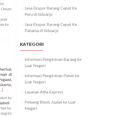
Jasa
rim
Ekspor
Jasa Ekspor Barang Cepat Ke
ke Oman
Barang
Peru di Sidoarjo
Ke
,
jasa
Negara
man ke
Jasa Ekspor Barang Cepat Ke
Oman
Panama di Sidoarjo
di
Surabaya
KATEGORI
Informasi Pengiriman Barang ke
Luar Negeri
herbal,
Oman di
Informasi Pengiriman Paket ke
 Ngawi,
Luar Negeri
kerto,
ead
…]
Layanan Atha Express
ore
aket ke
bout
Peluang Bisnis Jualan ke Luar
labeli
asa
rbal ke
Negeri
kspedisi
rang ke
engiriman