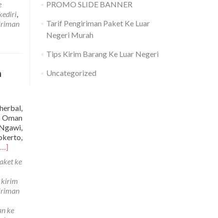
e
PROMO SLIDE BANNER
arang
kediri
,
e
Tarif Pengiriman Paket Ke Luar
iriman
man
Negeri Murah
urah
Tips Kirim Barang Ke Luar Negeri
h
Uncategorized
herbal,
ke Oman
 Ngawi,
kerto,
Read
[…]
more
aket ke
about
Jasa
 kirim
Pengiriman
iriman
Barang
Ke
an ke
Oman