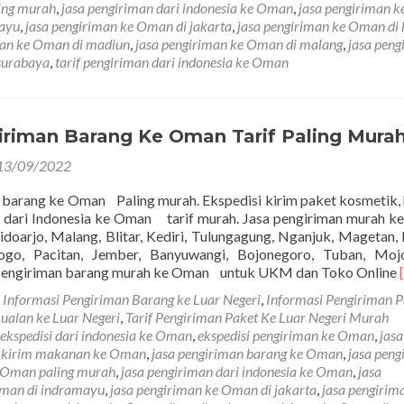
ing murah
,
jasa pengiriman dari indonesia ke Oman
,
jasa pengiriman k
B
mayu
,
jasa pengiriman ke Oman di jakarta
,
jasa pengiriman ke Oman di 
K
man ke Oman di madiun
,
jasa pengiriman ke Oman di malang
,
jasa peng
O
surabaya
,
tarif pengiriman dari indonesia ke Oman
M
iriman Barang Ke Oman Tarif Paling Mura
13/09/2022
 barang ke Oman Paling murah. Ekspedisi kirim paket kosmetik, 
n dari Indonesia ke Oman tarif murah. Jasa pengiriman murah 
doarjo, Malang, Blitar, Kediri, Tulungagung, Nganjuk, Magetan,
ogo, Pacitan, Jember, Banyuwangi, Bojonegoro, Tuban, Mojo
pengiriman barang murah ke Oman untuk UKM dan Toko Online
m
Informasi Pengiriman Barang ke Luar Negeri
,
Informasi Pengiriman P
Jualan ke Luar Negeri
,
Tarif Pengiriman Paket Ke Luar Negeri Murah
ekspedisi dari indonesia ke Oman
,
ekspedisi pengiriman ke Oman
,
jasa
a kirim makanan ke Oman
,
jasa pengiriman barang ke Oman
,
jasa peng
e Oman paling murah
,
jasa pengiriman dari indonesia ke Oman
,
jasa
Oman di indramayu
,
jasa pengiriman ke Oman di jakarta
,
jasa pengirim