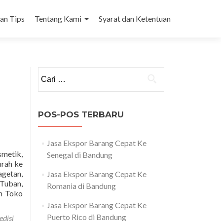
dan Tips
Tentang Kami
Syarat dan Ketentuan
Cari
untuk:
POS-POS TERBARU
Jasa Ekspor Barang Cepat Ke
metik,
Senegal di Bandung
urah ke
agetan,
Jasa Ekspor Barang Cepat Ke
Tuban,
Romania di Bandung
Read
n Toko
more
Jasa Ekspor Barang Cepat Ke
about
Puerto Rico di Bandung
edisi