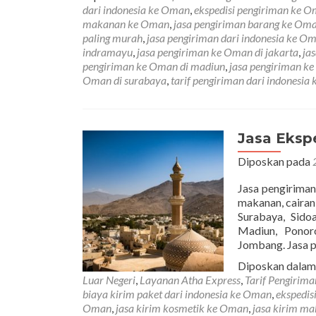
dari indonesia ke Oman
,
ekspedisi pengiriman ke 
makanan ke Oman
,
jasa pengiriman barang ke Om
paling murah
,
jasa pengiriman dari indonesia ke O
indramayu
,
jasa pengiriman ke Oman di jakarta
,
ja
pengiriman ke Oman di madiun
,
jasa pengiriman k
Oman di surabaya
,
tarif pengiriman dari indonesia
Jasa Eksp
Diposkan pada
Jasa pengiriman
makanan, cairan
Surabaya, Sido
Madiun, Ponor
Jombang. Jasa 
Diposkan dala
Luar Negeri
,
Layanan Atha Express
,
Tarif Pengirim
biaya kirim paket dari indonesia ke Oman
,
ekspedis
Oman
,
jasa kirim kosmetik ke Oman
,
jasa kirim m