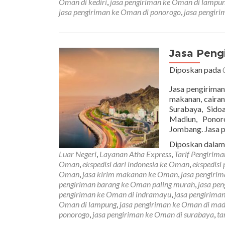
Oman di kediri
,
jasa pengiriman ke Oman di lampu
jasa pengiriman ke Oman di ponorogo
,
jasa pengir
Jasa Peng
Diposkan pada
Jasa pengiriman
makanan, cairan
Surabaya, Sido
Madiun, Ponor
Jombang. Jasa 
Diposkan dala
Luar Negeri
,
Layanan Atha Express
,
Tarif Pengirim
Oman
,
ekspedisi dari indonesia ke Oman
,
ekspedisi
Oman
,
jasa kirim makanan ke Oman
,
jasa pengiri
pengiriman barang ke Oman paling murah
,
jasa pe
pengiriman ke Oman di indramayu
,
jasa pengirima
Oman di lampung
,
jasa pengiriman ke Oman di mad
ponorogo
,
jasa pengiriman ke Oman di surabaya
,
ta