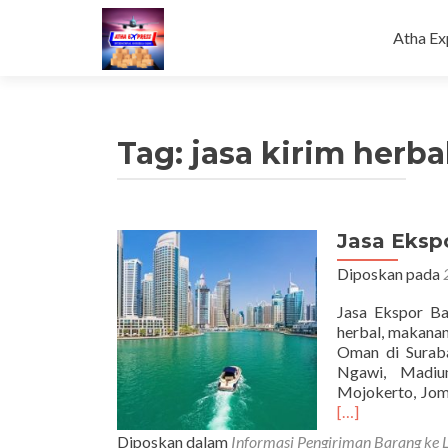
Loncat
ke
Atha Ex
konten
Tag:
jasa kirim herb
Jasa Eksp
Diposkan pada
Jasa Ekspor Ba
herbal, makanan
Oman di Surabay
Ngawi, Madiun
Mojokerto, Jo
[…]
Diposkan dalam
Informasi Pengiriman Barang ke 