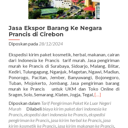
Jasa Ekspor Barang Ke Negara
Prancis di Cirebon
Diposkan pada
28/12/2024
Ekspedisi kirim paket kosmetik, herbal, makanan, cairan
dari Indonesia ke Prancis tarif murah. Jasa pengiriman
murah ke Prancis di Surabaya, Sidoarjo, Malang, Blitar,
Kediri, Tulungagung, Nganjuk, Magetan, Ngawi, Madiun,
Ponorogo, Pacitan, Jember, Banyuwangi, Bojonegoro,
Tuban, Mojokerto, Jombang. Jasa pengiriman barang
murah ke Prancis untuk UKM dan Toko Online di
Read
Sragen, Solo, Semarang, Klaten, Jogja, Tegal,
[…]
more
Diposkan dalam
Tarif Pengiriman Paket Ke Luar Negeri
about
Murah
Dilabeli
biaya kirim paket dari indonesia ke
Jasa
Prancis
,
ekspedisi dari indonesia ke Prancis
,
ekspedisi
Ekspor
pengiriman ke Prancis
,
jasa kirim herbal ke Prancis
,
jasa
Barang
kirim kosmetik ke Prancis
,
jasa kirim makanan ke Prancis
,