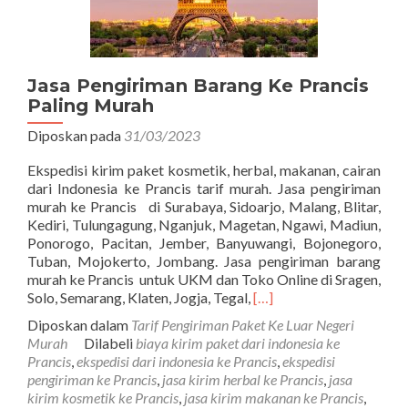
Jasa Pengiriman Barang Ke Prancis
Paling Murah
Diposkan pada
31/03/2023
Ekspedisi kirim paket kosmetik, herbal, makanan, cairan
dari Indonesia ke Prancis tarif murah. Jasa pengiriman
murah ke Prancis di Surabaya, Sidoarjo, Malang, Blitar,
Kediri, Tulungagung, Nganjuk, Magetan, Ngawi, Madiun,
Ponorogo, Pacitan, Jember, Banyuwangi, Bojonegoro,
Tuban, Mojokerto, Jombang. Jasa pengiriman barang
murah ke Prancis untuk UKM dan Toko Online di Sragen,
Read
Solo, Semarang, Klaten, Jogja, Tegal,
[…]
more
Diposkan dalam
Tarif Pengiriman Paket Ke Luar Negeri
about
Murah
Dilabeli
biaya kirim paket dari indonesia ke
Jasa
Prancis
,
ekspedisi dari indonesia ke Prancis
,
ekspedisi
Pengiriman
pengiriman ke Prancis
,
jasa kirim herbal ke Prancis
,
jasa
Barang
kirim kosmetik ke Prancis
,
jasa kirim makanan ke Prancis
,
Ke