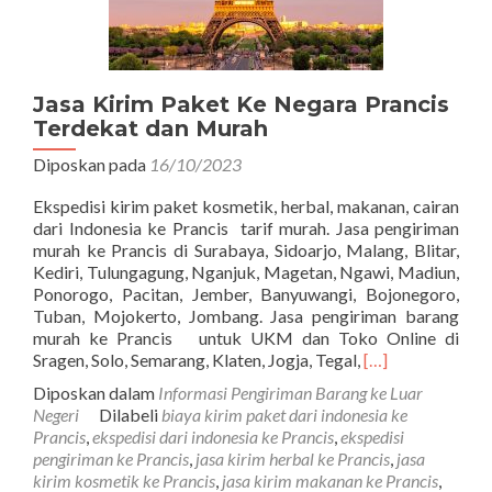
Jasa Kirim Paket Ke Negara Prancis
Terdekat dan Murah
Diposkan pada
16/10/2023
Ekspedisi kirim paket kosmetik, herbal, makanan, cairan
dari Indonesia ke Prancis tarif murah. Jasa pengiriman
murah ke Prancis di Surabaya, Sidoarjo, Malang, Blitar,
Kediri, Tulungagung, Nganjuk, Magetan, Ngawi, Madiun,
Ponorogo, Pacitan, Jember, Banyuwangi, Bojonegoro,
Tuban, Mojokerto, Jombang. Jasa pengiriman barang
murah ke Prancis untuk UKM dan Toko Online di
Read
Sragen, Solo, Semarang, Klaten, Jogja, Tegal,
[…]
more
Diposkan dalam
Informasi Pengiriman Barang ke Luar
about
Negeri
Dilabeli
biaya kirim paket dari indonesia ke
Jasa
Prancis
,
ekspedisi dari indonesia ke Prancis
,
ekspedisi
Kirim
pengiriman ke Prancis
,
jasa kirim herbal ke Prancis
,
jasa
Paket
kirim kosmetik ke Prancis
,
jasa kirim makanan ke Prancis
,
Ke