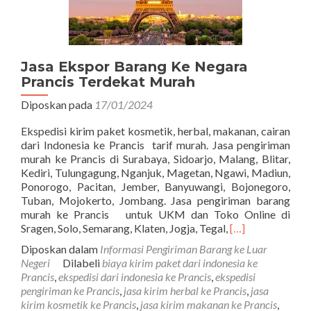
Jasa Ekspor Barang Ke Negara
Prancis Terdekat Murah
Diposkan pada
17/01/2024
Ekspedisi kirim paket kosmetik, herbal, makanan, cairan
dari Indonesia ke Prancis tarif murah. Jasa pengiriman
murah ke Prancis di Surabaya, Sidoarjo, Malang, Blitar,
Kediri, Tulungagung, Nganjuk, Magetan, Ngawi, Madiun,
Ponorogo, Pacitan, Jember, Banyuwangi, Bojonegoro,
Tuban, Mojokerto, Jombang. Jasa pengiriman barang
murah ke Prancis untuk UKM dan Toko Online di
Read
Sragen, Solo, Semarang, Klaten, Jogja, Tegal,
[…]
more
Diposkan dalam
Informasi Pengiriman Barang ke Luar
about
Negeri
Dilabeli
biaya kirim paket dari indonesia ke
Jasa
Prancis
,
ekspedisi dari indonesia ke Prancis
,
ekspedisi
Ekspor
pengiriman ke Prancis
,
jasa kirim herbal ke Prancis
,
jasa
Barang
kirim kosmetik ke Prancis
,
jasa kirim makanan ke Prancis
,
Ke