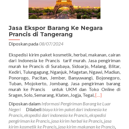
Jasa Ekspor Barang Ke Negara
Prancis di Tangerang
Diposkan pada
08/07/2024
Ekspedisi kirim paket kosmetik, herbal, makanan, cairan
dari Indonesia ke Prancis tarif murah. Jasa pengiriman
murah ke Prancis di Surabaya, Sidoarjo, Malang, Blitar,
Kediri, Tulungagung, Nganjuk, Magetan, Ngawi, Madiun,
Ponorogo, Pacitan, Jember, Banyuwangi, Bojonegoro,
Tuban, Mojokerto, Jombang. Jasa pengiriman barang
murah ke Prancis untuk UKM dan Toko Online di
Read
Sragen, Solo, Semarang, Klaten, Jogja, Tegal,
[…]
more
Diposkan dalam
Informasi Pengiriman Barang ke Luar
about
Negeri
Dilabeli
biaya kirim paket dari indonesia ke
Jasa
Prancis
,
ekspedisi dari indonesia ke Prancis
,
ekspedisi
Ekspor
pengiriman ke Prancis
,
jasa kirim herbal ke Prancis
,
jasa
Barang
kirim kosmetik ke Prancis
,
jasa kirim makanan ke Prancis
,