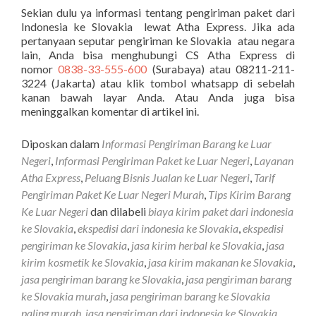
Sekian dulu ya informasi tentang pengiriman paket dari
Indonesia ke Slovakia lewat Atha Express. Jika ada
pertanyaan seputar pengiriman ke Slovakia atau negara
lain, Anda bisa menghubungi CS Atha Express di
nomor
0838-33-555-600
(Surabaya) atau 08211-211-
3224 (Jakarta) atau klik tombol whatsapp di sebelah
kanan bawah layar Anda. Atau Anda juga bisa
meninggalkan komentar di artikel ini.
Diposkan dalam
Informasi Pengiriman Barang ke Luar
Negeri
,
Informasi Pengiriman Paket ke Luar Negeri
,
Layanan
Atha Express
,
Peluang Bisnis Jualan ke Luar Negeri
,
Tarif
Pengiriman Paket Ke Luar Negeri Murah
,
Tips Kirim Barang
Ke Luar Negeri
dan dilabeli
biaya kirim paket dari indonesia
ke Slovakia
,
ekspedisi dari indonesia ke Slovakia
,
ekspedisi
pengiriman ke Slovakia
,
jasa kirim herbal ke Slovakia
,
jasa
kirim kosmetik ke Slovakia
,
jasa kirim makanan ke Slovakia
,
jasa pengiriman barang ke Slovakia
,
jasa pengiriman barang
ke Slovakia murah
,
jasa pengiriman barang ke Slovakia
paling murah
,
jasa pengiriman dari indonesia ke Slovakia
,