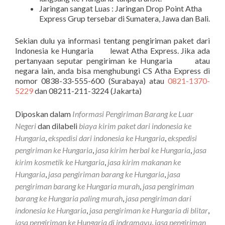
Jaringan sangat Luas : Jaringan Drop Point Atha
Express Grup tersebar di Sumatera, Jawa dan Bali.
Sekian dulu ya informasi tentang pengiriman paket dari
Indonesia ke Hungaria lewat Atha Express. Jika ada
pertanyaan seputar pengiriman ke Hungaria atau
negara lain, anda bisa menghubungi CS Atha Express di
nomor 0838-33-555-600 (Surabaya) atau
0821-1370-
5229
dan 08211-211-3224 (Jakarta)
Diposkan dalam
Informasi Pengiriman Barang ke Luar
Negeri
dan dilabeli
biaya kirim paket dari indonesia ke
Hungaria
,
ekspedisi dari indonesia ke Hungaria
,
ekspedisi
pengiriman ke Hungaria
,
jasa kirim herbal ke Hungaria
,
jasa
kirim kosmetik ke Hungaria
,
jasa kirim makanan ke
Hungaria
,
jasa pengiriman barang ke Hungaria
,
jasa
pengiriman barang ke Hungaria murah
,
jasa pengiriman
barang ke Hungaria paling murah
,
jasa pengiriman dari
indonesia ke Hungaria
,
jasa pengiriman ke Hungaria di blitar
,
jasa pengiriman ke Hungaria di indramayu
,
jasa pengiriman